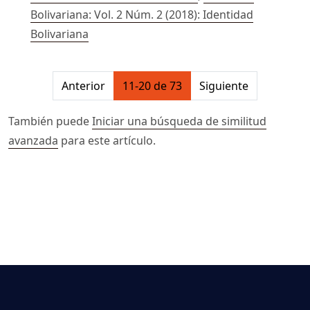
Bolivariana: Vol. 2 Núm. 2 (2018): Identidad
Bolivariana
##issue.pagination##
Anterior
11-20 de 73
Siguiente
También puede
Iniciar una búsqueda de similitud
avanzada
para este artículo.