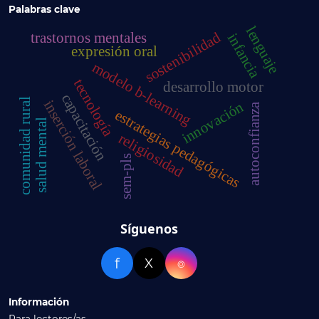
Palabras clave
lenguaje
sostenibilidad
trastornos mentales
infancia
expresión oral
modelo b-learning
tecnología
desarrollo motor
capacitación
comunidad rural
inserción laboral
innovación
autoconfianza
estrategias pedagógicas
salud mental
religiosidad
sem-pls
Síguenos
f
X
⌾
Información