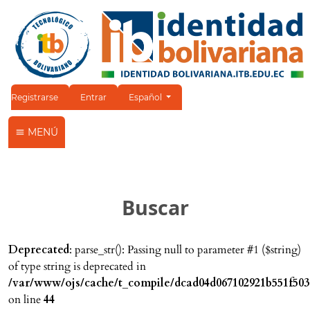
Cambiar el idioma. El idioma actual es:
Registrarse
Entrar
Español
MENÚ
Buscar
Deprecated
: parse_str(): Passing null to parameter #1 ($string)
of type string is deprecated in
/var/www/ojs/cache/t_compile/dcad04d067102921b551f503
on line
44