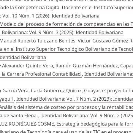
ode la Competencia Digital Docente en el Instituto Superio
: Vol. 10 Núm. 1 (2026): Identidad Bolivariana
Modelo del proceso de formación de competencias en las TI
 Bolivariana: Vol. 9 Núm. 3 (2025): Identidad Bolivariana
 Manuel Roberto Tolozano Benites, Victor Gustavo Gómez 
ica en el Instituto Superior Tecnológico Bolivariano de Tec
 Identidad Bolivariana
nry Alexander Quinto Vera, Ramón Guzmán Hernández,
Capac
 la Carrera Profesional Contabilidad
,
Identidad Bolivariana:
 García Vera, Carla Gutierrez Quiroz,
Guayarte: proyecto tu
yaquil
,
Identidad Bolivariana: Vol. 7 Núm. 2 (2023): Identida
Análisis del sistema de costeo por procesos y la rentabili
ia de Santa Elena
,
Identidad Bolivariana: Vol. 9 Núm. 2 (2025
A LUZ RODRÍGUEZ-COSME,
Estrategia pedagógica para la for
livariano de Tecnología para el uso de las TIC en el proces