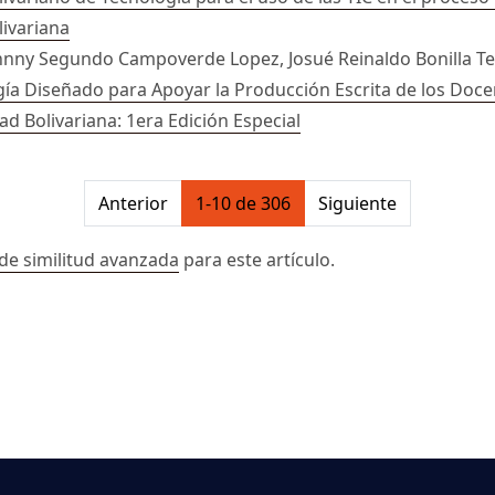
livariana
Johnny Segundo Campoverde Lopez, Josué Reinaldo Bonilla T
a Diseñado para Apoyar la Producción Escrita de los Doce
dad Bolivariana: 1era Edición Especial
on##
Anterior
1-10 de 306
Siguiente
de similitud avanzada
para este artículo.