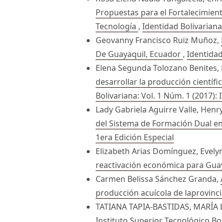
Propuestas para el Fortalecimient
Tecnología
,
Identidad Bolivariana
Geovanny Francisco Ruiz Muñoz,
De Guayaquil, Ecuador
,
Identidad
Elena Segunda Tolozano Benites,
desarrollar la producción científ
Bolivariana: Vol. 1 Núm. 1 (2017):
Lady Gabriela Aguirre Valle, He
del Sistema de Formación Dual en
1era Edición Especial
Elizabeth Arias Domínguez, Evelyn
reactivación económica para Gua
Carmen Belissa Sánchez Granda,
producción acuícola de laprovinc
TATIANA TAPIA-BASTIDAS, MARÍ
Instituto Superior Tecnológico Bo