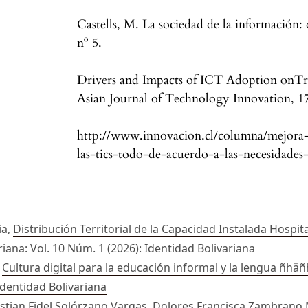
Castells, M. La sociedad de la información: 
nº 5.
Drivers and Impacts of ICT Adoption onTra
Asian Journal of Technology Innovation, 17
http://www.innovacion.cl/columna/mejora-
las-tics-todo-de-acuerdo-a-las-necesidades
ia,
Distribución Territorial de la Capacidad Instalada Hospit
riana: Vol. 10 Núm. 1 (2026): Identidad Bolivariana
,
Cultura digital para la educación informal y la lengua ñhä
 Identidad Bolivariana
istian Fidel Solórzano Vargas, Dolores Francisca Zambrano