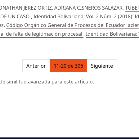
NATHAN JEREZ ORTIZ, ADRIANA CISNEROS SALAZAR,
TUBER
 DE UN CASO
,
Identidad Bolivariana: Vol. 2 Núm. 2 (2018): I
ez,
Código Orgánico General de Procesos del Ecuador: aciert
al de falta de legitimación procesal
,
Identidad Bolivariana: 
on##
Anterior
11-20 de 306
Siguiente
de similitud avanzada
para este artículo.