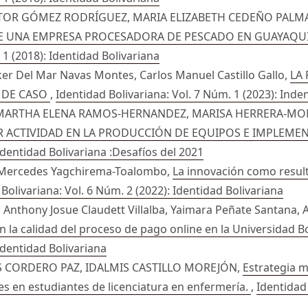
TOR GÓMEZ RODRÍGUEZ, MARIA ELIZABETH CEDEÑO PALM
 UNA EMPRESA PROCESADORA DE PESCADO EN GUAYAQUIL.
 1 (2018): Identidad Bolivariana
ker Del Mar Navas Montes, Carlos Manuel Castillo Gallo,
LA
 DE CASO
,
Identidad Bolivariana: Vol. 7 Núm. 1 (2023): Inde
MARTHA ELENA RAMOS-HERNANDEZ, MARISA HERRERA-MO
R ACTIVIDAD EN LA PRODUCCIÓN DE EQUIPOS E IMPLEME
 Identidad Bolivariana :Desafíos del 2021
e Mercedes Yagchirema-Toalombo,
La innovación como result
Bolivariana: Vol. 6 Núm. 2 (2022): Identidad Bolivariana
a, Anthony Josue Claudett Villalba, Yaimara Peñate Santana,
on la calidad del proceso de pago online en la Universidad B
 Identidad Bolivariana
IS CORDERO PAZ, IDALMIS CASTILLO MOREJÓN,
Estrategia m
es en estudiantes de licenciatura en enfermería.
,
Identidad 