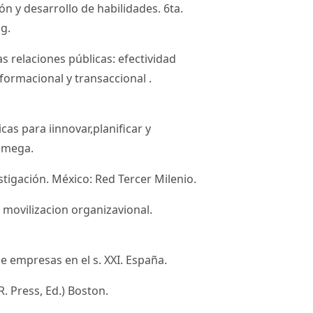
ión y desarrollo de habilidades. 6ta.
g.
as relaciones públicas: efectividad
sformacional y transaccional .
icas para iinnovar,planificar y
aomega.
estigación. México: Red Tercer Milenio.
y movilizacion organizavional.
de empresas en el s. XXI. España.
R. Press, Ed.) Boston.