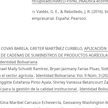
nt/uploads/RIMED-Pol%C3%ADtica-econ
Valdés, G. E., & Rebolledo, J. R. (2016).
empresarial. España: Pearson.
 COVAS BARELA, GRETER MARTÍNEZ CURBELO,
APLICACIÓN 
N DE CADENAS DE SUMINISTROS DE PRODUCTOS AGRÍCOLA
 Identidad Bolivariana
hael Maily Schuldt Ramírez, Bryan Jazmany Farias Pluas, St
 el sector agrícola
,
Identidad Bolivariana: Vol. 9 Núm. 3 (20
iggitte Estefania Pinto Ayala, Shirley Vanessa Betancourt 
para la gestión de la calidad institucional
,
Identidad Boliva
Gina Maribel Carrasco Echeverría, Geovanny Washington M