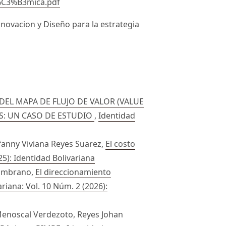
%C3%B3mica.pdf
 Innovacion y Diseño para la estrategia
DEL MAPA DE FLUJO DE VALOR (VALUE
S: UN CASO DE ESTUDIO
,
Identidad
efanny Viviana Reyes Suarez,
El costo
25): Identidad Bolivariana
Zambrano,
El direccionamiento
riana: Vol. 10 Núm. 2 (2026):
enoscal Verdezoto, Reyes Johan