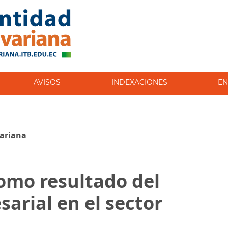
AVISOS
INDEXACIONES
EN
variana
omo resultado del
arial en el sector