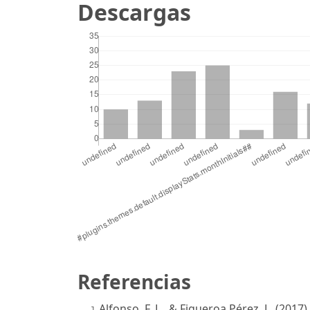
Descargas
S
Referencias
Alfonso, F. L., & Figueroa Pérez, L. (201