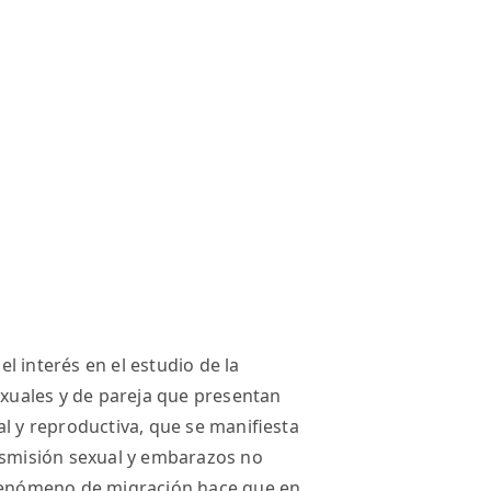
l interés en el estudio de la
exuales y de pareja que presentan
al y reproductiva, que se maniﬁesta
ansmisión sexual y embarazos no
 fenómeno de migración hace que en