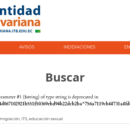
AVISOS
INDEXACIONES
EN
Buscar
parameter #1 ($string) of type string is deprecated in
d067102921b551f50369ebd94b22dcb2ba^756a7119cb48731a8fd4