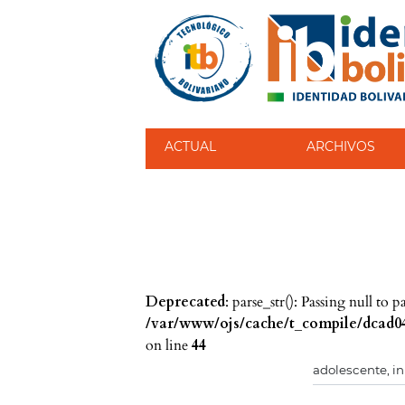
ACTUAL
ARCHIVOS
Deprecated
: parse_str(): Passing null to 
/var/www/ojs/cache/t_compile/dcad04
on line
44