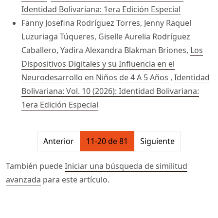
Identidad Bolivariana: 1era Edición Especial
Fanny Josefina Rodríguez Torres, Jenny Raquel
Luzuriaga Túqueres, Giselle Aurelia Rodríguez
Caballero, Yadira Alexandra Blakman Briones,
Los
Dispositivos Digitales y su Influencia en el
Neurodesarrollo en Niños de 4 A 5 Años
,
Identidad
Bolivariana: Vol. 10 (2026): Identidad Bolivariana:
1era Edición Especial
##issue.pagination##
Anterior
11-20 de 81
Siguiente
También puede
Iniciar una búsqueda de similitud
avanzada
para este artículo.