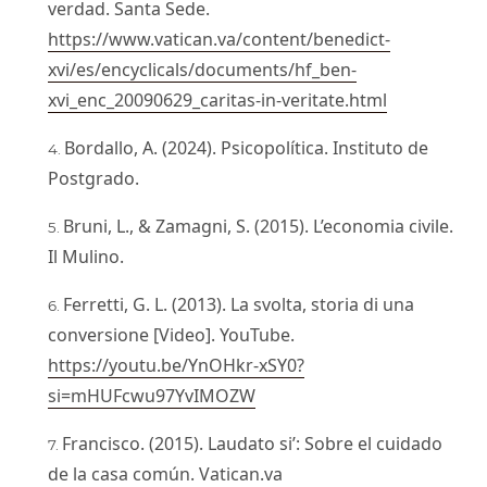
verdad. Santa Sede.
https://www.vatican.va/content/benedict-
xvi/es/encyclicals/documents/hf_ben-
xvi_enc_20090629_caritas-in-veritate.html
Bordallo, A. (2024). Psicopolítica. Instituto de
Postgrado.
Bruni, L., & Zamagni, S. (2015). L’economia civile.
Il Mulino.
Ferretti, G. L. (2013). La svolta, storia di una
conversione [Video]. YouTube.
https://youtu.be/YnOHkr-xSY0?
si=mHUFcwu97YvIMOZW
Francisco. (2015). Laudato si’: Sobre el cuidado
de la casa común. Vatican.va