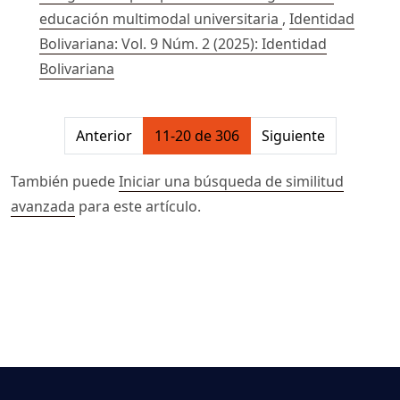
educación multimodal universitaria
,
Identidad
Bolivariana: Vol. 9 Núm. 2 (2025): Identidad
Bolivariana
##issue.pagination##
Anterior
11-20 de 306
Siguiente
También puede
Iniciar una búsqueda de similitud
avanzada
para este artículo.