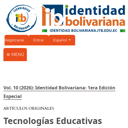
Cambiar el idioma. El idioma actual es:
Registrarse
Entrar
Español
MENÚ
Vol. 10 (2026): Identidad Bolivariana: 1era Edición
Especial
ARTÍCULOS ORIGINALES
Tecnologías Educativas