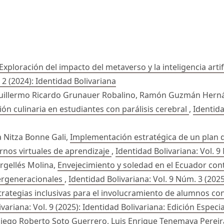
Exploración del impacto del metaverso y la inteligencia arti
 2 (2024): Identidad Bolivariana
Guillermo Ricardo Grunauer Robalino, Ramón Guzmán Hern
ón culinaria en estudiantes con parálisis cerebral
,
Identida
a Nitza Bonne Gali,
Implementación estratégica de un plan d
tornos virtuales de aprendizaje
,
Identidad Bolivariana: Vol. 9
rgellés Molina,
Envejecimiento y soledad en el Ecuador co
tergeneracionales
,
Identidad Bolivariana: Vol. 9 Núm. 3 (2025
trategias inclusivas para el involucramiento de alumnos co
variana: Vol. 9 (2025): Identidad Bolivariana: Edición Especia
iego Roberto Soto Guerrero, Luis Enrique Tenemaya Pereira,