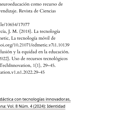
 neuroeducación como recurso de
endizaje. Revista de Ciencias
ndle/10654/17077
a, J. M. (2018). La tecnología
etic, La tecnología móvil de
/doi.org/10.21071/edmetic.v7i1.10139
usión y la equidad en la educación.
022). Uso de recursos tecnológicos
 TechInnovation, 1(1), 29–45.
vation.v1.n1.2022.29-45
idáctica con tecnologías innovadoras,
ana: Vol. 8 Núm. 4 (2024): Identidad