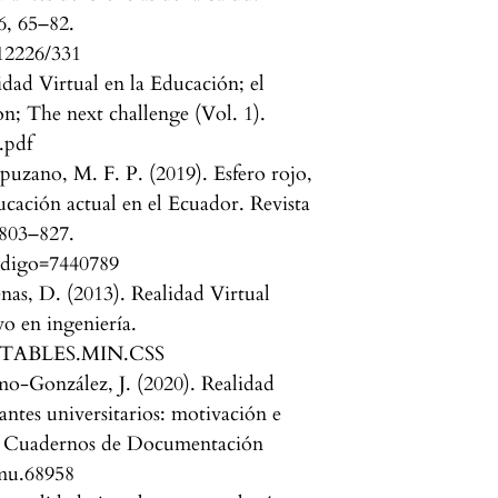
6, 65–82.
12226/331
idad Virtual en la Educación; el
n; The next challenge (Vol. 1).
.pdf
puzano, M. F. P. (2019). Esfero rojo,
ucación actual en el Ecuador. Revista
 803–827.
?codigo=7440789
nas, D. (2013). Realidad Virtual
o en ingeniería.
TATABLES.MIN.CSS
o-González, J. (2020). Realidad
antes universitarios: motivación e
cas. Cuadernos de Documentación
dmu.68958