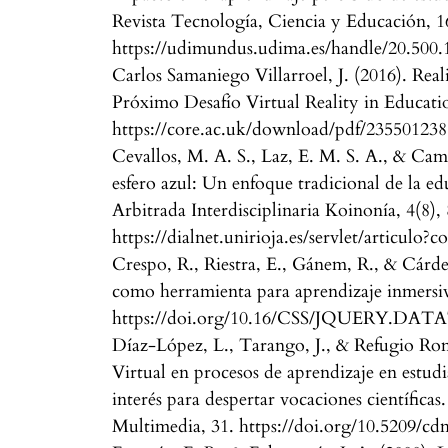
Revista Tecnología, Ciencia y Educación, 1
https://udimundus.udima.es/handle/20.500.
Carlos Samaniego Villarroel, J. (2016). Real
Próximo Desafío Virtual Reality in Educatio
https://core.ac.uk/download/pdf/235501238
Cevallos, M. A. S., Laz, E. M. S. A., & Cam
esfero azul: Un enfoque tradicional de la ed
Arbitrada Interdisciplinaria Koinonía, 4(8),
https://dialnet.unirioja.es/servlet/articulo
Crespo, R., Riestra, E., Gánem, R., & Cárde
como herramienta para aprendizaje inmersiv
https://doi.org/10.16/CSS/JQUERY.DA
Díaz-López, L., Tarango, J., & Refugio Rom
Virtual en procesos de aprendizaje en estudi
interés para despertar vocaciones científi
Multimedia, 31. https://doi.org/10.5209/c