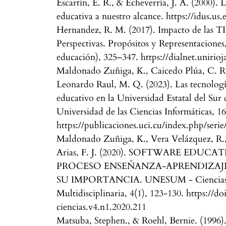
Escartín, E. R., & Echeverría, J. A. (2000). 
educativa a nuestro alcance. https://idus.us
Hernandez, R. M. (2017). Impacto de las TI
Perspectivas. Propósitos y Representaciones
educación), 325–347. https://dialnet.unirioj
Maldonado Zuñiga, K., Caicedo Plúa, C. R.
Leonardo Raul, M. Q. (2023). Las tecnología
educativo en la Universidad Estatal del Sur 
Universidad de las Ciencias Informáticas, 1
https://publicaciones.uci.cu/index.php/serie
Maldonado Zuñiga, K., Vera Velázquez, R.
Arias, F. J. (2020). SOFTWARE EDU
PROCESO ENSEÑANZA-APRENDIZAJ
SU IMPORTANCIA. UNESUM - Ciencias. R
Multidisciplinaria, 4(1), 123-130. https://
ciencias.v4.n1.2020.211
Matsuba, Stephen., & Roehl, Bernie. (1996