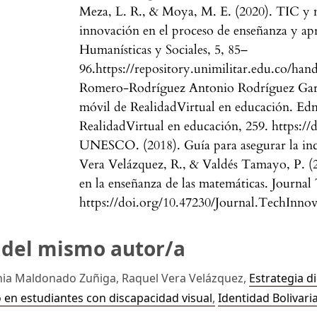
Meza, L. R., & Moya, M. E. (2020). TIC y
innovación en el proceso de enseñanza y apr
Humanísticas y Sociales, 5, 85–
96.https://repository.unimilitar.edu.co/ha
Romero-Rodríguez Antonio Rodríguez Garcí
móvil de RealidadVirtual en educación. Edm
RealidadVirtual en educación, 259. https:/
UNESCO. (2018). Guía para asegurar la incl
Vera Velázquez, R., & Valdés Tamayo, P. (2
en la enseñanza de las matemáticas. Journal
https://doi.org/10.47230/Journal.TechInno
s del mismo autor/a
nia Maldonado Zuñiga, Raquel Vera Velázquez,
Estrategia d
 en estudiantes con discapacidad visual
,
Identidad Bolivari