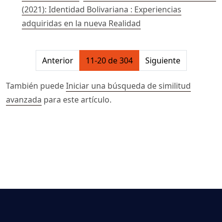
(2021): Identidad Bolivariana : Experiencias
adquiridas en la nueva Realidad
##issue.pagination##
Anterior
11-20 de 304
Siguiente
También puede
Iniciar una búsqueda de similitud
avanzada
para este artículo.