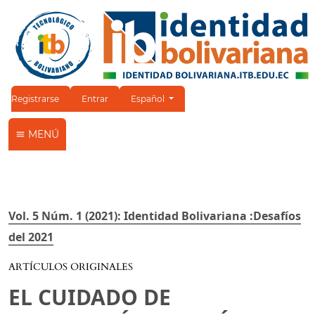
Cambiar el idioma. El idioma actual es:
Registrarse
Entrar
Español
MENÚ
Vol. 5 Núm. 1 (2021): Identidad Bolivariana :Desafíos
del 2021
ARTÍCULOS ORIGINALES
EL CUIDADO DE