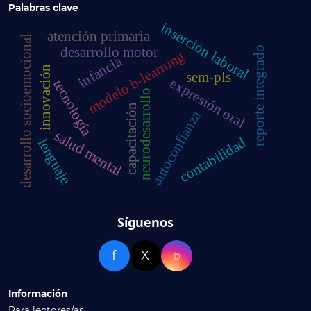
Palabras clave
inserción laboral
atención primaria
desarrollo socioemocional
desarrollo motor
reporte integrado
modelo b-learning
infancia
innovación
sem-pls
expresión oral
tecnología
neurodesarrollo
capacitación
autoconfianza
salud mental
contabilidad
lenguaje
Síguenos
f
X
⌾
Información
Para lectores/as