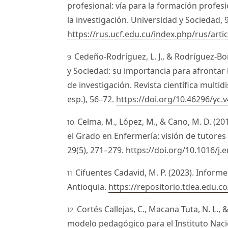
profesional: vía para la formación profesi
la investigación. Universidad y Sociedad, 
https://rus.ucf.edu.cu/index.php/rus/arti
Cedeño-Rodríguez, L. J., & Rodríguez-Bor
y Sociedad: su importancia para afrontar 
de investigación. Revista científica multid
esp.), 56–72.
https://doi.org/10.46296/yc.
Celma, M., López, M., & Cano, M. D. (2019
el Grado en Enfermería: visión de tutores 
29(5), 271–279.
https://doi.org/10.1016/j.e
Cifuentes Cadavid, M. P. (2023). Informe
Antioquia.
https://repositorio.tdea.edu.c
Cortés Callejas, C., Macana Tuta, N. L., 
modelo pedagógico para el Instituto Naci