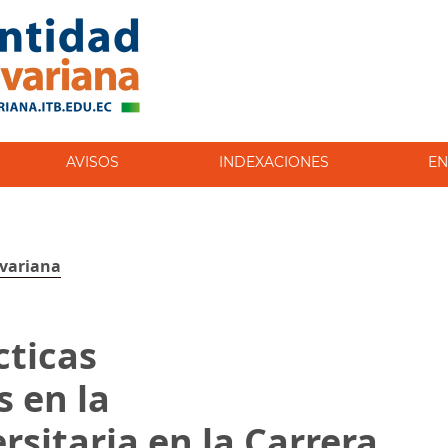
AVISOS
INDEXACIONES
EN
ivariana
cticas
s en la
sitaria en la Carrera