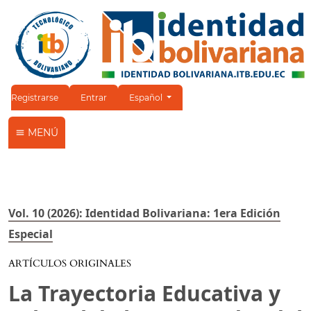
Cambiar el idioma. El idioma actual es:
Registrarse
Entrar
Español
MENÚ
Vol. 10 (2026): Identidad Bolivariana: 1era Edición
Especial
ARTÍCULOS ORIGINALES
La Trayectoria Educativa y