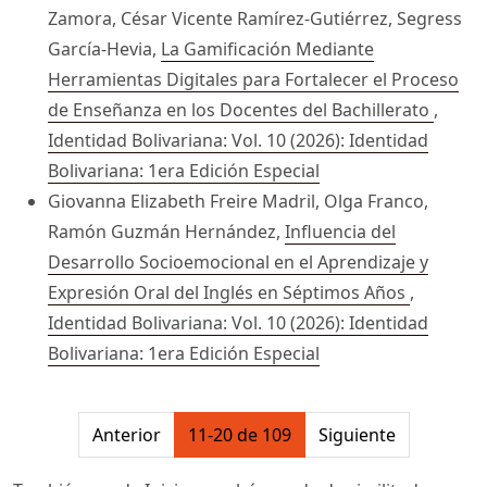
Zamora, César Vicente Ramírez-Gutiérrez, Segress
García-Hevia,
La Gamificación Mediante
Herramientas Digitales para Fortalecer el Proceso
de Enseñanza en los Docentes del Bachillerato
,
Identidad Bolivariana: Vol. 10 (2026): Identidad
Bolivariana: 1era Edición Especial
Giovanna Elizabeth Freire Madril, Olga Franco,
Ramón Guzmán Hernández,
Influencia del
Desarrollo Socioemocional en el Aprendizaje y
Expresión Oral del Inglés en Séptimos Años
,
Identidad Bolivariana: Vol. 10 (2026): Identidad
Bolivariana: 1era Edición Especial
##issue.pagination##
Anterior
11-20 de 109
Siguiente