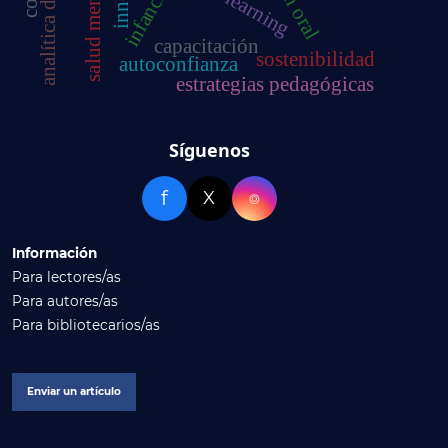
salud mental
infancia
capacitación
sostenibilidad
autoconfianza
estrategias pedagógicas
Síguenos
f
X
⌾
Información
Para lectores/as
Para autores/as
Para bibliotecarios/as
Enviar un artículo