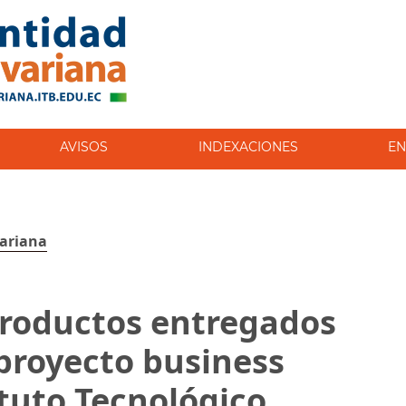
AVISOS
INDEXACIONES
EN
variana
 productos entregados
proyecto business
ituto Tecnológico