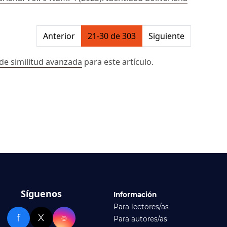
on##
Anterior
21-30 de 303
Siguiente
de similitud avanzada
para este artículo.
Síguenos
Información
Para lectores/as
f
X
⌾
Para autores/as