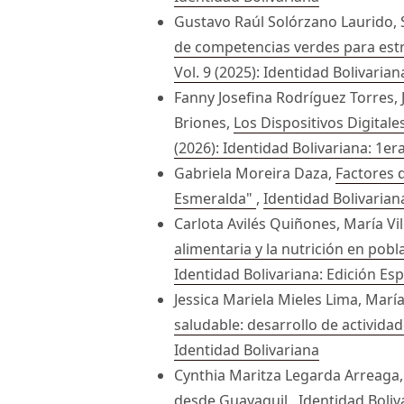
Gustavo Raúl Solórzano Laurido, 
de competencias verdes para estra
Vol. 9 (2025): Identidad Bolivarian
Fanny Josefina Rodríguez Torres,
Briones,
Los Dispositivos Digitale
(2026): Identidad Bolivariana: 1er
Gabriela Moreira Daza,
Factores d
Esmeralda"
,
Identidad Bolivariana
Carlota Avilés Quiñones, María V
alimentaria y la nutrición en pobla
Identidad Bolivariana: Edición Esp
Jessica Mariela Mieles Lima, Mar
saludable: desarrollo de activida
Identidad Bolivariana
Cynthia Maritza Legarda Arreaga
desde Guayaquil
,
Identidad Boliv