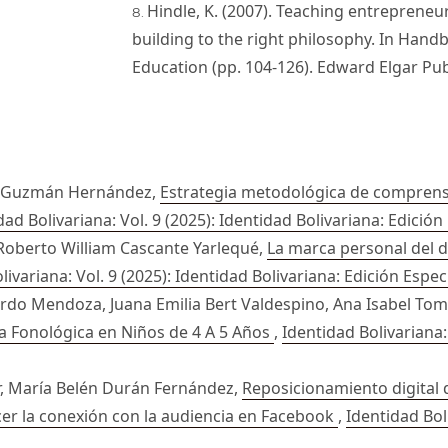
Hindle, K. (2007). Teaching entrepreneu
building to the right philosophy. In Han
Education (pp. 104-126). Edward Elgar Pub
 Guzmán Hernández,
Estrategia metodológica de comprens
dad Bolivariana: Vol. 9 (2025): Identidad Bolivariana: Edición
Roberto William Cascante Yarlequé,
La marca personal del d
livariana: Vol. 9 (2025): Identidad Bolivariana: Edición Espec
rdo Mendoza, Juana Emilia Bert Valdespino, Ana Isabel To
ia Fonológica en Niños de 4 A 5 Años
,
Identidad Bolivariana:
ar, María Belén Durán Fernández,
Reposicionamiento digital 
cer la conexión con la audiencia en Facebook
,
Identidad Bol