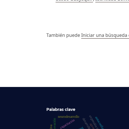
##issue.paginati
También puede
Iniciar una búsqueda 
Palabras clave
expresión oral
neurodesarrollo
autoconfianza
capacitación
innovación