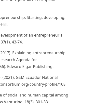
ntrepreneurship: Starting, developing,
ill.
 development of an entrepreneurial
 37(1), 43-74.
R. (2017). Explaining entrepreneurship
 Research Agenda for
56). Edward Elgar Publishing.
. (2021). GEM Ecuador National
onsortium.org/country-profile/108
ole of social and human capital among
s Venturing, 18(3), 301-331.