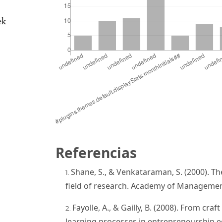
ek
Referencias
Shane, S., & Venkataraman, S. (2000). T
field of research. Academy of Management
Fayolle, A., & Gailly, B. (2008). From cr
learning processes in entrepreneurship e