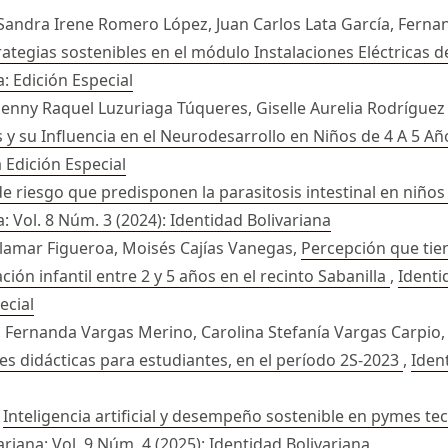
Sandra Irene Romero López, Juan Carlos Lata García, Fern
tegias sostenibles en el módulo Instalaciones Eléctricas d
a: Edición Especial
 Jenny Raquel Luzuriaga Túqueres, Giselle Aurelia Rodrígue
s y su Influencia en el Neurodesarrollo en Niños de 4 A 5 A
a Edición Especial
e riesgo que predisponen la parasitosis intestinal en niños
: Vol. 8 Núm. 3 (2024): Identidad Bolivariana
illamar Figueroa, Moisés Cajías Vanegas,
Percepción que tie
ción infantil entre 2 y 5 años en el recinto Sabanilla
,
Identi
ecial
ía Fernanda Vargas Merino, Carolina Stefanía Vargas Carpio
des didácticas para estudiantes, en el período 2S-2023
,
Ident
,
Inteligencia artificial y desempeño sostenible en pymes tec
ariana: Vol. 9 Núm. 4 (2025): Identidad Bolivariana