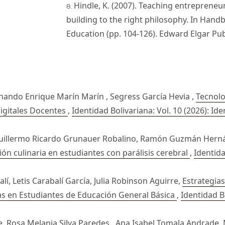
Hindle, K. (2007). Teaching entrepreneu
building to the right philosophy. In Han
Education (pp. 104-126). Edward Elgar Pub
nando Enrique Marín Marín , Segress García Hevia ,
Tecnolo
igitales Docentes
,
Identidad Bolivariana: Vol. 10 (2026): Id
Guillermo Ricardo Grunauer Robalino, Ramón Guzmán Hern
ón culinaria en estudiantes con parálisis cerebral
,
Identida
í, Letis Carabalí García, Julia Robinson Aguirre,
Estrategia
as en Estudiantes de Educación General Básica
,
Identidad Bo
e, Rosa Melania Silva Paredes , Ana Isabel Tomala Andrade,