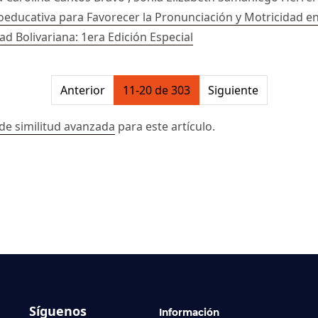
oeducativa para Favorecer la Pronunciación y Motricidad e
dad Bolivariana: 1era Edición Especial
on##
Anterior
11-20 de 303
Siguiente
de similitud avanzada
para este artículo.
Síguenos
Información