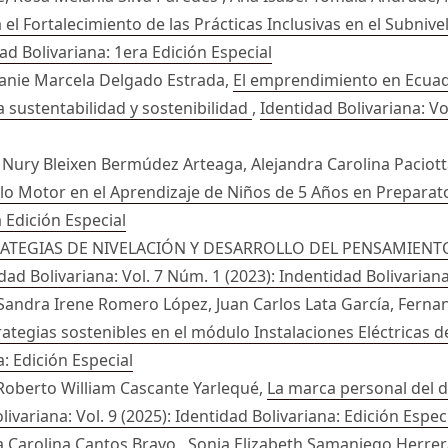
l Fortalecimiento de las Prácticas Inclusivas en el Subnivel
dad Bolivariana: 1era Edición Especial
hanie Marcela Delgado Estrada,
El emprendimiento en Ecuado
la sustentabilidad y sostenibilidad
,
Identidad Bolivariana: Vo
 Nury Bleixen Bermúdez Arteaga, Alejandra Carolina Paciott
llo Motor en el Aprendizaje de Niños de 5 Años en Preparat
a Edición Especial
ATEGIAS DE NIVELACIÓN Y DESARROLLO DEL PENSAMIEN
dad Bolivariana: Vol. 7 Núm. 1 (2023): Indentidad Bolivarian
Sandra Irene Romero López, Juan Carlos Lata García, Fern
tegias sostenibles en el módulo Instalaciones Eléctricas d
a: Edición Especial
Roberto William Cascante Yarlequé,
La marca personal del d
livariana: Vol. 9 (2025): Identidad Bolivariana: Edición Espec
na Carolina Cantos Bravo , Sonia Elizabeth Samaniego Herrera