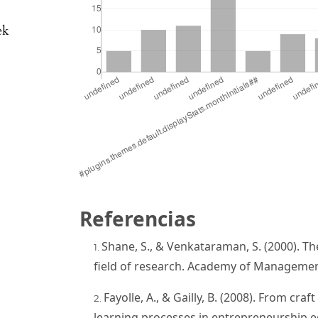
ek
Referencias
Shane, S., & Venkataraman, S. (2000). T
field of research. Academy of Management
Fayolle, A., & Gailly, B. (2008). From cr
learning processes in entrepreneurship e