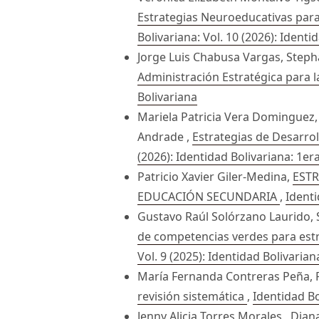
Estrategias Neuroeducativas para e
Bolivariana: Vol. 10 (2026): Identi
Jorge Luis Chabusa Vargas, Step
Administración Estratégica para 
Bolivariana
Mariela Patricia Vera Dominguez,
Andrade ,
Estrategias de Desarro
(2026): Identidad Bolivariana: 1er
Patricio Xavier Giler-Medina,
ESTR
EDUCACIÓN SECUNDARIA
,
Identi
Gustavo Raúl Solórzano Laurido, 
de competencias verdes para estra
Vol. 9 (2025): Identidad Bolivarian
María Fernanda Contreras Peña, 
revisión sistemática
,
Identidad Bo
Jenny Alicia Torres Morales , Dia