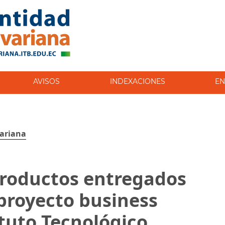
AVISOS
INDEXACIONES
EN
variana
 productos entregados
proyecto business
ituto Tecnológico