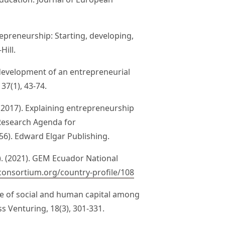
ntrepreneurship: Starting, developing,
ill.
 development of an entrepreneurial
 37(1), 43-74.
R. (2017). Explaining entrepreneurship
 Research Agenda for
56). Edward Elgar Publishing.
. (2021). GEM Ecuador National
onsortium.org/country-profile/108
ole of social and human capital among
s Venturing, 18(3), 301-331.