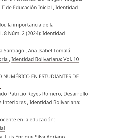
 II de Educación Inicial
,
Identidad
r, la importancia de la
l. 8 Núm. 2 (2024): Identidad
a Santiago , Ana Isabel Tomalá
oria
,
Identidad Bolivariana: Vol. 10
TO NUMÉRICO EN ESTUDIANTES DE
a
ando Patricio Reyes Romero,
Desarrollo
e Interiores
,
Identidad Bolivariana:
ocente en la educación:
ial
, Luis Enrique Silva Adriano ,