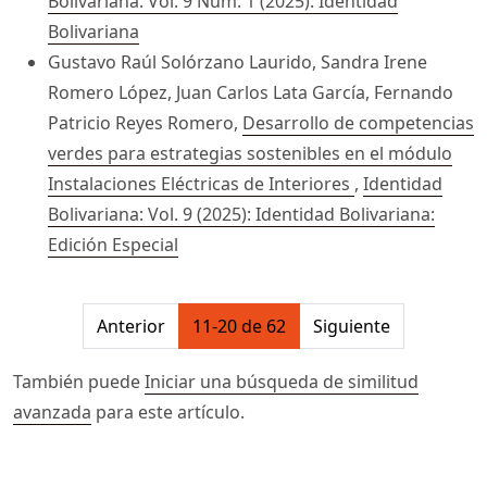
Bolivariana: Vol. 9 Núm. 1 (2025): Identidad
Bolivariana
Gustavo Raúl Solórzano Laurido, Sandra Irene
Romero López, Juan Carlos Lata García, Fernando
Patricio Reyes Romero,
Desarrollo de competencias
verdes para estrategias sostenibles en el módulo
Instalaciones Eléctricas de Interiores
,
Identidad
Bolivariana: Vol. 9 (2025): Identidad Bolivariana:
Edición Especial
##issue.pagination##
Anterior
11-20 de 62
Siguiente
También puede
Iniciar una búsqueda de similitud
avanzada
para este artículo.