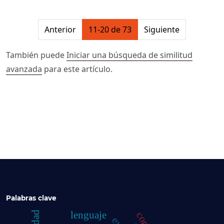
##issue.pagination##
Anterior
11-20 de 73
Siguiente
También puede
Iniciar una búsqueda de similitud
avanzada
para este artículo.
Palabras clave
lenguaje