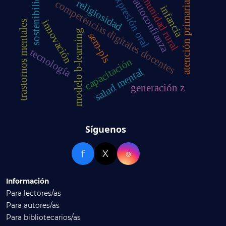
comunidad rural
sostenibilidad
expresión oral
autoconfianza
religiosidad
competencias digitales docentes
atención primaria
infancia
innovación
trastornos mentales
modelo b-learning
sem-pls
tecnología
capacitación
salud mental
generación z
Síguenos
f
X
⌾
Información
Para lectores/as
Para autores/as
Para bibliotecarios/as