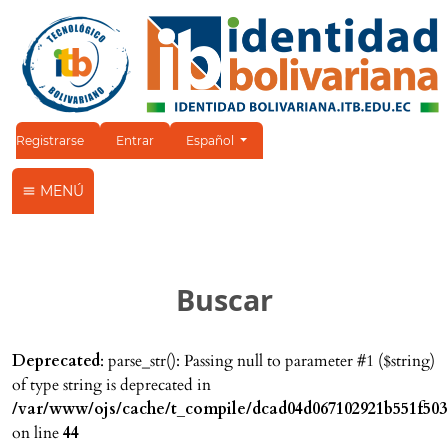
Cambiar el idioma. El idioma actual es:
Registrarse
Entrar
Español
MENÚ
Buscar
Deprecated
: parse_str(): Passing null to parameter #1 ($string)
of type string is deprecated in
/var/www/ojs/cache/t_compile/dcad04d067102921b551f503
on line
44