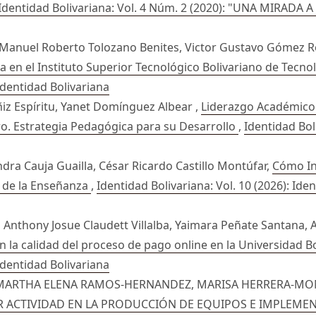
Identidad Bolivariana: Vol. 4 Núm. 2 (2020): "UNA MIRADA
 Manuel Roberto Tolozano Benites, Victor Gustavo Gómez 
ica en el Instituto Superior Tecnológico Bolivariano de Tec
 Identidad Bolivariana
iz Espíritu, Yanet Domínguez Albear ,
Liderazgo Académico 
o. Estrategia Pedagógica para su Desarrollo
,
Identidad Bol
dra Cauja Guailla, César Ricardo Castillo Montúfar,
Cómo Inc
d de la Enseñanza
,
Identidad Bolivariana: Vol. 10 (2026): Ide
a, Anthony Josue Claudett Villalba, Yaimara Peñate Santana,
on la calidad del proceso de pago online en la Universidad B
 Identidad Bolivariana
MARTHA ELENA RAMOS-HERNANDEZ, MARISA HERRERA-MO
R ACTIVIDAD EN LA PRODUCCIÓN DE EQUIPOS E IMPLEME