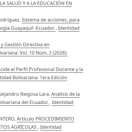
 A LA SALUD Y A LA EDUCACIÓN EN
Rodríguez,
Sistema de acciones, para
nología Guayaquil -Ecuador
,
Identidad
y Gestión Directiva en
ivariana: Vol. 10 Núm. 2 (2026):
ide el Perfil Profesional Docente y la
ntidad Bolivariana: 1era Edición
 Alejandro Reigosa Lara,
Análisis de la
olivariana del Ecuador.
,
Identidad
NTERO,
Artículo PROCEDIMIENTO
NTOS AGRÍCOLAS
,
Identidad