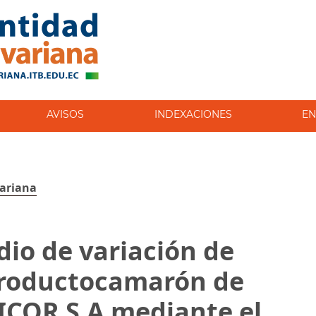
AVISOS
INDEXACIONES
EN
variana
dio de variación de
productocamarón de
ICOR S.A mediante el