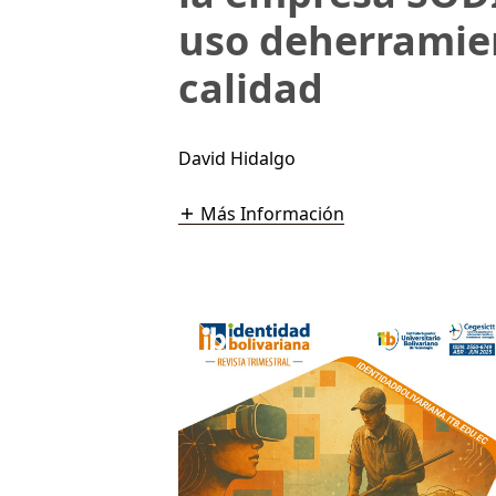
uso deherramien
calidad
David Hidalgo
Más Información