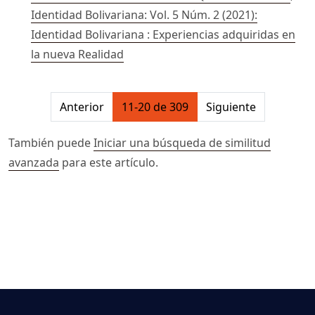
Identidad Bolivariana: Vol. 5 Núm. 2 (2021):
Identidad Bolivariana : Experiencias adquiridas en
la nueva Realidad
##issue.pagination##
Anterior
11-20 de 309
Siguiente
También puede
Iniciar una búsqueda de similitud
avanzada
para este artículo.