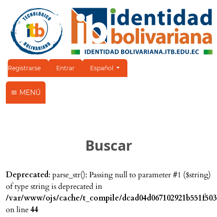
Cambiar el idioma. El idioma actual es:
Registrarse
Entrar
Español
MENÚ
Buscar
Deprecated
: parse_str(): Passing null to parameter #1 ($string)
of type string is deprecated in
/var/www/ojs/cache/t_compile/dcad04d067102921b551f503
on line
44