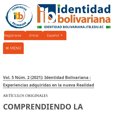
Cambiar el idioma. El idioma actual es:
Registrarse
Entrar
Español
MENÚ
Vol. 5 Núm. 2 (2021): Identidad Bolivariana :
Experiencias adquiridas en la nueva Realidad
ARTÍCULOS ORIGINALES
COMPRENDIENDO LA