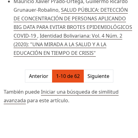
Mauricio Xavier Prado-Ortega, Guillermo Ricardo
Grunauer-Robalino,
SALUD PÚBLICA: DETECCIÓN
DE CONCENTRACIÓN DE PERSONAS APLICANDO
BIG DATA PARA EVITAR BROTES EPIDEMIOLÓGICOS
COVID-19
,
Identidad Bolivariana: Vol. 4 Núm. 2
(2020): "UNA MIRADA A LA SALUD Y A LA
EDUCACIÓN EN TIEMPO DE CRISIS"
##issue.pagination##
Anterior
1-10 de 62
Siguiente
También puede
Iniciar una búsqueda de similitud
avanzada
para este artículo.