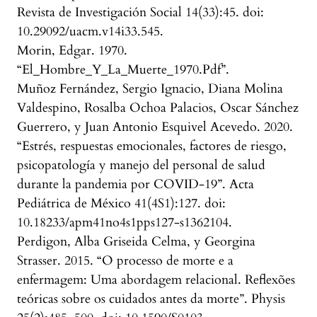
Revista de Investigación Social 14(33):45. doi:
10.29092/uacm.v14i33.545.
Morin, Edgar. 1970.
“El_Hombre_Y_La_Muerte_1970.Pdf”.
Muñoz Fernández, Sergio Ignacio, Diana Molina
Valdespino, Rosalba Ochoa Palacios, Oscar Sánchez
Guerrero, y Juan Antonio Esquivel Acevedo. 2020.
“Estrés, respuestas emocionales, factores de riesgo,
psicopatología y manejo del personal de salud
durante la pandemia por COVID-19”. Acta
Pediátrica de México 41(4S1):127. doi:
10.18233/apm41no4s1pps127-s1362104.
Perdigon, Alba Griseida Celma, y Georgina
Strasser. 2015. “O processo de morte e a
enfermagem: Uma abordagem relacional. Reflexões
teóricas sobre os cuidados antes da morte”. Physis