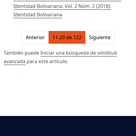
Identidad Bolivariana: Vol. 2 Núm. 2 (2018):
Identidad Bolivariana
##issue.pagination##
Anterior
11-20 de 122
Siguiente
También puede
Iniciar una búsqueda de similitud
avanzada
para este artículo.