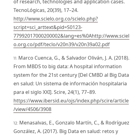
of research, technologies and application cases.
TecnoLógicas, 20(39), 17–24.
http://www.scielo.org.co/scielo.php?
script=sci_arttext&pid=S0123-
77992017000200002&lang=es%0Ahttp://www.sciel
o.org.co/pdf/teclo/v20n39/v20n39a02.pdf
Marco Cuenca, G., & Salvador Oliván, J. A. (2018).
From MBDS to big data: A hospital information
system for the 21st century [Del CMBD al Big Data
en salud: Un sistema de información hospitalaria
para el siglo XXI]. Scire, 24(1), 77–89.
https://www.ibersid.eu/ojs/index.php/scire/article
/view/4506/3908
Menasalvas, E., Gonzalo Martín, C., & Rodríguez
González, A. (2017). Big Data en salud: retos y