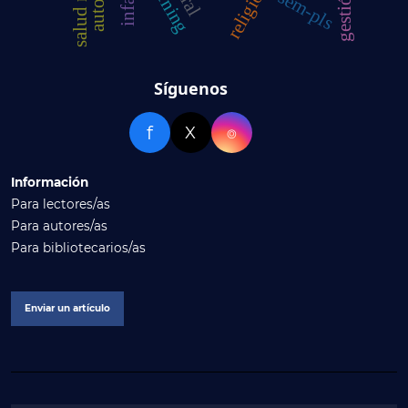
sem-pls
Síguenos
f
X
⌾
Información
Para lectores/as
Para autores/as
Para bibliotecarios/as
Enviar un artículo