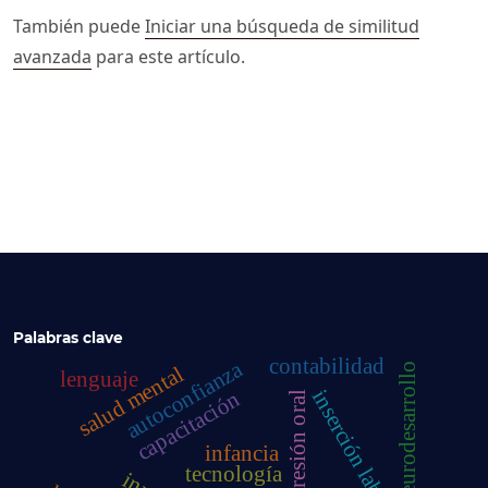
También puede
Iniciar una búsqueda de similitud
avanzada
para este artículo.
Palabras clave
contabilidad
autoconfianza
neurodesarrollo
salud mental
lenguaje
inserción laboral
capacitación
expresión oral
infancia
tecnología