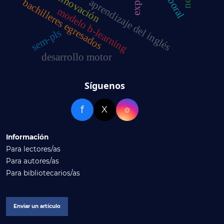
innovación
bachilleres egresados
aprendizaje del inglés
modelo b-learning
sem-pls
desarrollo motor
Síguenos
f
X
⌾
Información
Para lectores/as
Para autores/as
Para bibliotecarios/as
Enviar un artículo