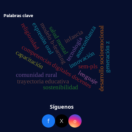
Palabras clave
expresión oral
modelo b-learning
religiosidad
autoconfianza
salud mental
desarrollo socioemocional
infancia
tecnología
generación z
competencias digitales docentes
capacitación
innovación
sem-pls
lenguaje
comunidad rural
trayectoria educativa
sostenibilidad
Síguenos
f
X
⌾