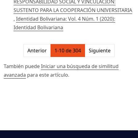
RESPONSABILIDAD SOCIAL Y VINCULACIÓN:
SUSTENTO PARA LA COOPERACIÓN UNIVERSITARIA
,
Identidad Bolivariana: Vol. 4 Núm. 1 (2020):
Identidad Bolivariana
##issue.pagination##
Anterior
1-10 de 304
Siguiente
También puede
Iniciar una búsqueda de similitud
avanzada
para este artículo.