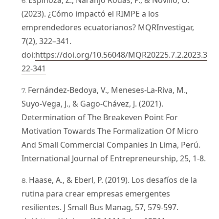
Espinoza, Z., Naranjo Rodas, P., & Novillo, O.
(2023). ¿Cómo impactó el RIMPE a los
emprendedores ecuatorianos? MQRInvestigar,
7(2), 322–341.
doi:
https://doi.org/10.56048/MQR20225.7.2.2023.3
22-341
Fernández-Bedoya, V., Meneses-La-Riva, M.,
Suyo-Vega, J., & Gago-Chávez, J. (2021).
Determination of The Breakeven Point For
Motivation Towards The Formalization Of Micro
And Small Commercial Companies In Lima, Perú.
International Journal of Entrepreneurship, 25, 1-8.
Haase, A., & Eberl, P. (2019). Los desafíos de la
rutina para crear empresas emergentes
resilientes. J Small Bus Manag, 57, 579-597.