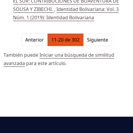
EL SUR: CONTRIBUCIONES DE BOAVENTURA DE
SOUSA Y ZIBECHI.
,
Identidad Bolivariana: Vol. 3
Núm. 1 (2019): Identidad Bolivariana
##issue.pagination##
Anterior
11-20 de 302
Siguiente
También puede
Iniciar una búsqueda de similitud
avanzada
para este artículo.