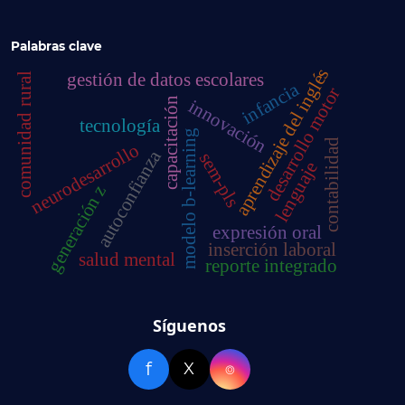
Palabras clave
aprendizaje del inglés
gestión de datos escolares
comunidad rural
infancia
desarrollo motor
capacitación
innovación
tecnología
modelo b-learning
contabilidad
neurodesarrollo
autoconfianza
sem-pls
lenguaje
generación z
expresión oral
inserción laboral
salud mental
reporte integrado
Síguenos
f
X
⌾