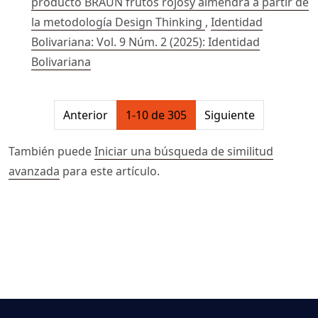
producto BRAUN frutos rojosy almendra a partir de
la metodología Design Thinking
,
Identidad
Bolivariana: Vol. 9 Núm. 2 (2025): Identidad
Bolivariana
##issue.pagination##
Anterior
1-10 de 305
Siguiente
También puede
Iniciar una búsqueda de similitud
avanzada
para este artículo.