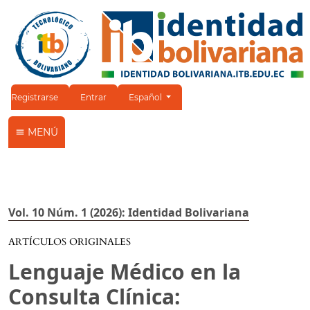
Cambiar el idioma. El idioma actual es:
Registrarse
Entrar
Español
MENÚ
Vol. 10 Núm. 1 (2026): Identidad Bolivariana
ARTÍCULOS ORIGINALES
Lenguaje Médico en la
Consulta Clínica: