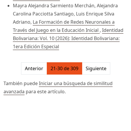
Mayra Alejandra Sarmiento Merchán, Alejandra
Carolina Pacciotta Santiago, Luis Enrique Silva
Adriano,
La Formación de Redes Neuronales a
Través del Juego en la Educación Inicial
,
Identidad
Bolivariana: Vol. 10 (2026): Identidad Bolivariana:
1era Edición Especial
##issue.pagination##
Anterior
21-30 de 309
Siguiente
También puede
Iniciar una búsqueda de similitud
avanzada
para este artículo.