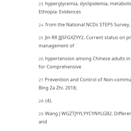
hyperglycemia, dyslipidemia, metaboli
Ethiopia: Evidences
from the National NCDs STEPS Survey, 
Jin RR JJJSFGXZYY2. Current status on 
management of
hypertension among Chinese adults in
for Comprehensive
Prevention and Control of Non-commun
Bing Za Zhi. 2018;
(4).
Wang J WGZTJYYLYYCYNYLGB2. Differenc
and