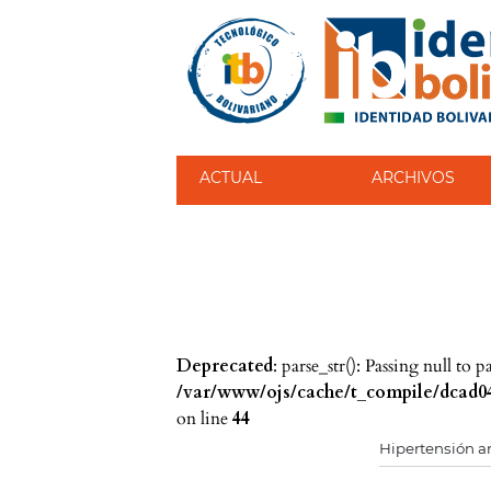
ACTUAL
ARCHIVOS
Deprecated
: parse_str(): Passing null to 
/var/www/ojs/cache/t_compile/dcad04
on line
44