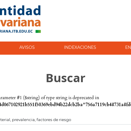
AVISOS
INDEXACIONES
EN
Buscar
parameter #1 ($string) of type string is deprecated in
d067102921b551f50369ebd94b22dcb2ba^756a7119cb48731a8fd4