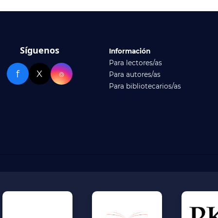
Síguenos
Información
Para lectores/as
f
X
⌾
Para autores/as
Para bibliotecarios/as