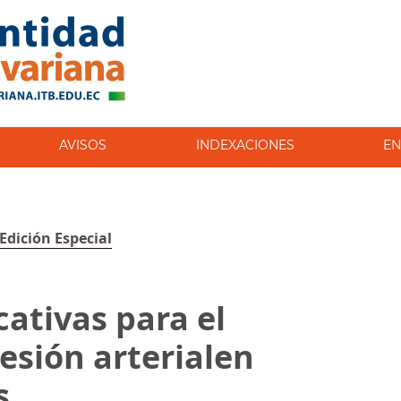
AVISOS
INDEXACIONES
EN
 Edición Especial
cativas para el
esión arterialen
s