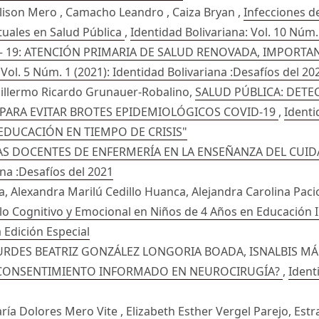
son Mero , Camacho Leandro , Caiza Bryan ,
Infecciones d
tuales en Salud Pública
,
Identidad Bolivariana: Vol. 10 Núm.
– 19: ATENCIÓN PRIMARIA DE SALUD RENOVADA, IMPORTAN
 Vol. 5 Núm. 1 (2021): Identidad Bolivariana :Desafíos del 20
uillermo Ricardo Grunauer-Robalino,
SALUD PÚBLICA: DET
 PARA EVITAR BROTES EPIDEMIOLÓGICOS COVID-19
,
Identi
 EDUCACIÓN EN TIEMPO DE CRISIS"
LAS DOCENTES DE ENFERMERÍA EN LA ENSEÑANZA DEL CU
ana :Desafíos del 2021
, Alexandra Marilú Cedillo Huanca, Alejandra Carolina Paci
lo Cognitivo y Emocional en Niños de 4 Años en Educación I
a Edición Especial
OURDES BEATRIZ GONZÁLEZ LONGORIA BOADA, ISNALBIS 
L CONSENTIMIENTO INFORMADO EN NEUROCIRUGÍA?
,
Ident
ía Dolores Mero Vite , Elizabeth Esther Vergel Parejo,
Estr