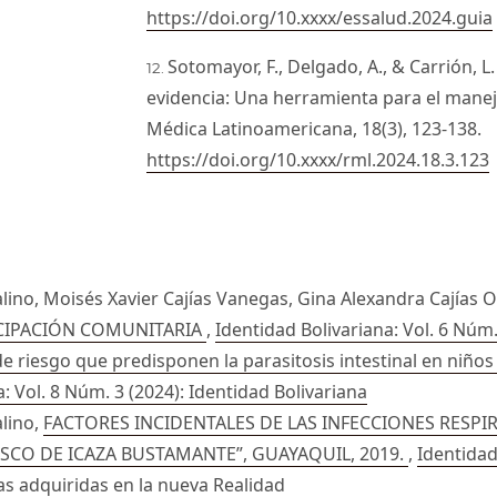
https://doi.org/10.xxxx/essalud.2024.guia
Sotomayor, F., Delgado, A., & Carrión, L
evidencia: Una herramienta para el manejo
Médica Latinoamericana, 18(3), 123-138.
https://doi.org/10.xxxx/rml.2024.18.3.123
ino, Moisés Xavier Cajías Vanegas, Gina Alexandra Cajías 
ICIPACIÓN COMUNITARIA
,
Identidad Bolivariana: Vol. 6 Núm.
e riesgo que predisponen la parasitosis intestinal en niños
: Vol. 8 Núm. 3 (2024): Identidad Bolivariana
lino,
FACTORES INCIDENTALES DE LAS INFECCIONES RESPI
ISCO DE ICAZA BUSTAMANTE”, GUAYAQUIL, 2019.
,
Identidad
ias adquiridas en la nueva Realidad