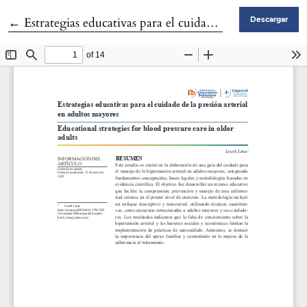
Volver a los detalles del artículo
←
Estrategias educativas para el cuidado de la presión arterialen adultos mayores
Descargar