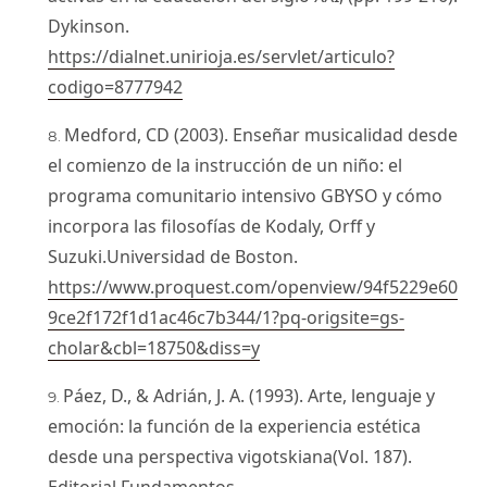
Dykinson.
https://dialnet.unirioja.es/servlet/articulo?
codigo=8777942
Medford, CD (2003). Enseñar musicalidad desde
el comienzo de la instrucción de un niño: el
programa comunitario intensivo GBYSO y cómo
incorpora las filosofías de Kodaly, Orff y
Suzuki.Universidad de Boston.
https://www.proquest.com/openview/94f5229e60
9ce2f172f1d1ac46c7b344/1?pq-origsite=gs-
cholar&cbl=18750&diss=y
Páez, D., & Adrián, J. A. (1993). Arte, lenguaje y
emoción: la función de la experiencia estética
desde una perspectiva vigotskiana(Vol. 187).