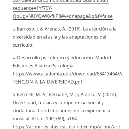
687/LaMusicaComoModeloDeInclusion.pdf?
sequence=1Yf79Y-
QoUgVNUYQWKvfkP8#v=onepage&q&f=false
Barroso, J. & Arenas, A. (2016). La atención a la
diversidad en el aula y las adaptaciones del
currículo.
Desarrollo psicológico y educación. Madrid:
Ediciones Alianza Psicología.
https://www.academia.edu/download/58413464/A
TENCION_A_LA_DIVERSIDAD.pdf
Bermell, M. Á., Bernabé, M., y Alonso, V. (2014).
Diversidad, música y competencia social y
ciudadana: Con-tribuciones de la experiencia
musical. Arbor, 190(769), a164.
https://arbor.revistas.csic.es/index.php/arbor/arti