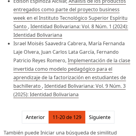
Edison Espinoza Alcívar,
Análisis de los productos
entregados como parte del proyecto business
week en el Instituto Tecnológico Superior Espíritu
Santo
,
Identidad Bolivariana: Vol. 8 Núm. 1 (2024):
Identidad Bolivariana
Israel Moisés Saavedra Cabrera, María Fernanda
Laje Olvera, Juan Carlos Lata García, Fernando
Patricio Reyes Romero,
Implementación de la clase
invertida como modelo pedagógico para el
aprendizaje de la factorización en estudiantes de
bachillerato
,
Identidad Bolivariana: Vol. 9 Núm. 3
(2025): Identidad Bolivariana
##issue.pagination##
Anterior
11-20 de 129
Siguiente
También puede
Iniciar una búsqueda de similitud