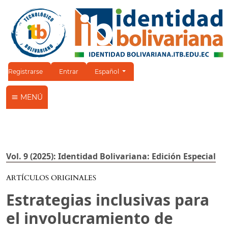
Cambiar el idioma. El idioma actual es:
Registrarse
Entrar
Español
MENÚ
Vol. 9 (2025): Identidad Bolivariana: Edición Especial
ARTÍCULOS ORIGINALES
Estrategias inclusivas para
el involucramiento de