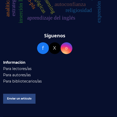
inserción laboral
expresión oral
sem-pls
autoconfianza
religiosidad
aprendizaje del inglés
Síguenos
f
X
⌾
Información
Para lectores/as
Para autores/as
Para bibliotecarios/as
Enviar un artículo