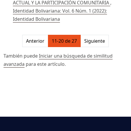
ACTUAL Y LA PARTICIPACIÓN COMUNITARIA
,
Identidad Bolivariana: Vol. 6 Núm. 1 (2022):
Identidad Bolivariana
##issue.pagination##
Anterior
11-20 de 27
Siguiente
También puede
Iniciar una búsqueda de similitud
avanzada
para este artículo.