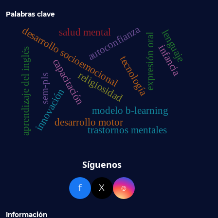
Palabras clave
autoconfianza
desarrollo socioemocional
salud mental
lenguaje
expresión oral
infancia
aprendizaje del inglés
tecnología
capacitación
religiosidad
sem-pls
innovación
modelo b-learning
desarrollo motor
trastornos mentales
Síguenos
f
X
⌾
Información