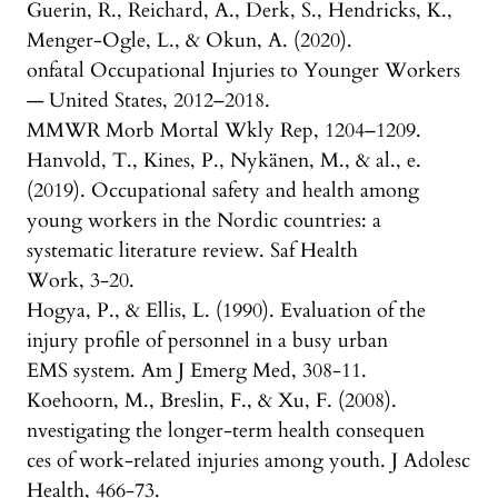
Guerin, R., Reichard, A., Derk, S., Hendricks, K.,
Menger-Ogle, L., & Okun, A. (2020).
onfatal Occupational Injuries to Younger Workers
— United States, 2012–2018.
MMWR Morb Mortal Wkly Rep, 1204–1209.
Hanvold, T., Kines, P., Nykänen, M., & al., e.
(2019). Occupational safety and health among
young workers in the Nordic countries: a
systematic literature review. Saf Health
Work, 3-20.
Hogya, P., & Ellis, L. (1990). Evaluation of the
injury profile of personnel in a busy urban
EMS system. Am J Emerg Med, 308-11.
Koehoorn, M., Breslin, F., & Xu, F. (2008).
nvestigating the longer-term health consequen
ces of work-related injuries among youth. J Adolesc
Health, 466-73.