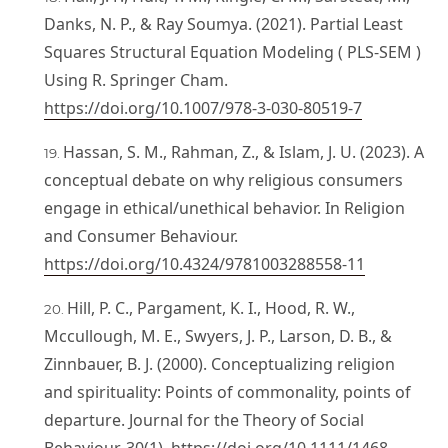
Danks, N. P., & Ray Soumya. (2021). Partial Least
Squares Structural Equation Modeling ( PLS-SEM )
Using R. Springer Cham.
https://doi.org/10.1007/978-3-030-80519-7
Hassan, S. M., Rahman, Z., & Islam, J. U. (2023). A
conceptual debate on why religious consumers
engage in ethical/unethical behavior. In Religion
and Consumer Behaviour.
https://doi.org/10.4324/9781003288558-11
Hill, P. C., Pargament, K. I., Hood, R. W.,
Mccullough, M. E., Swyers, J. P., Larson, D. B., &
Zinnbauer, B. J. (2000). Conceptualizing religion
and spirituality: Points of commonality, points of
departure. Journal for the Theory of Social
Behaviour, 30(1).
https://doi.org/10.1111/1468-