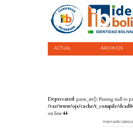
ACTUAL
ARCHIVOS
Deprecated
: parse_str(): Passing null to 
/var/www/ojs/cache/t_compile/dcad04
on line
44