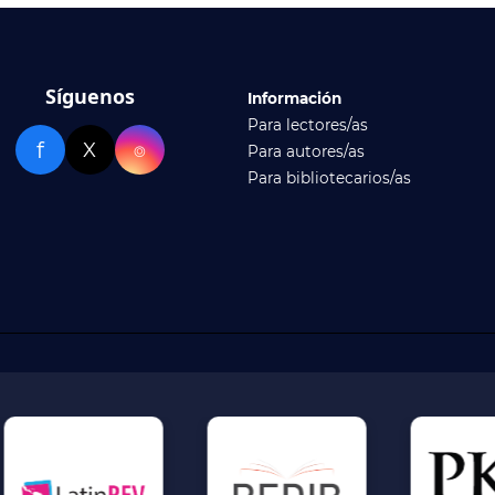
Síguenos
Información
Para lectores/as
f
X
⌾
Para autores/as
Para bibliotecarios/as