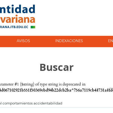
AVISOS
INDEXACIONES
EN
Buscar
parameter #1 ($string) of type string is deprecated in
d067102921b551f50369ebd94b22dcb2ba^756a7119cb48731a8fd4