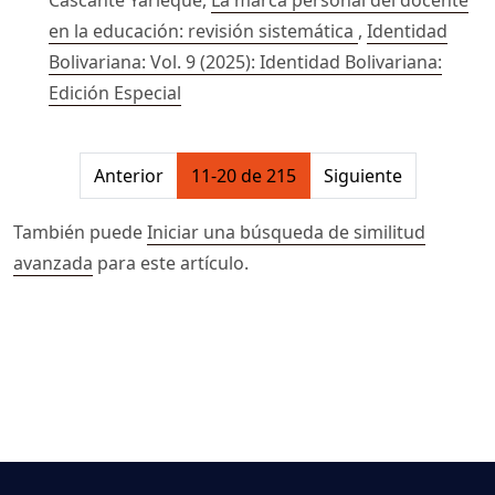
Cascante Yarlequé,
La marca personal del docente
en la educación: revisión sistemática
,
Identidad
Bolivariana: Vol. 9 (2025): Identidad Bolivariana:
Edición Especial
##issue.pagination##
Anterior
11-20 de 215
Siguiente
También puede
Iniciar una búsqueda de similitud
avanzada
para este artículo.