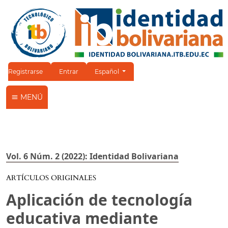
Cambiar el idioma. El idioma actual es:
Registrarse
Entrar
Español
MENÚ
Vol. 6 Núm. 2 (2022): Identidad Bolivariana
ARTÍCULOS ORIGINALES
Aplicación de tecnología
educativa mediante