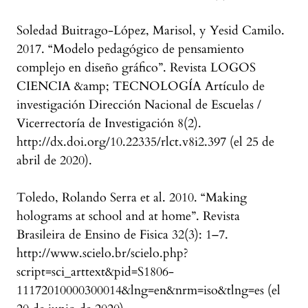
Soledad Buitrago-López, Marisol, y Yesid Camilo.
2017. “Modelo pedagógico de pensamiento
complejo en diseño gráfico”. Revista LOGOS
CIENCIA &amp; TECNOLOGÍA Artículo de
investigación Dirección Nacional de Escuelas /
Vicerrectoría de Investigación 8(2).
http://dx.doi.org/10.22335/rlct.v8i2.397 (el 25 de
abril de 2020).
Toledo, Rolando Serra et al. 2010. “Making
holograms at school and at home”. Revista
Brasileira de Ensino de Fisica 32(3): 1–7.
http://www.scielo.br/scielo.php?
script=sci_arttext&pid=S1806-
11172010000300014&lng=en&nrm=iso&tlng=es (el