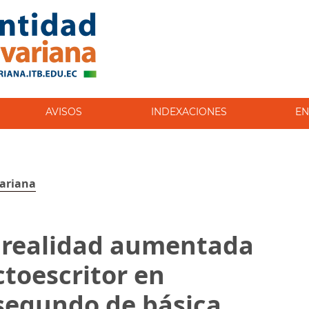
AVISOS
INDEXACIONES
EN
variana
a realidad aumentada
ctoescritor en
segundo de básica