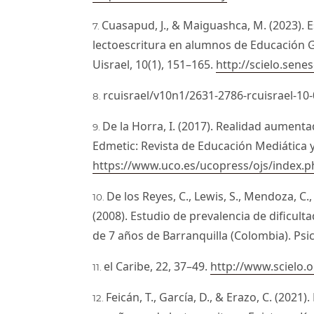
Cuasapud, J., & Maiguashca, M. (2023). E
lectoescritura en alumnos de Educación Ge
Uisrael, 10(1), 151–165.
http://scielo.sene
rcuisrael/v10n1/2631-2786-rcuisrael-10
De la Horra, I. (2017). Realidad aumenta
Edmetic: Revista de Educación Mediática y 
https://www.uco.es/ucopress/ojs/index.p
De los Reyes, C., Lewis, S., Mendoza, C.,
(2008). Estudio de prevalencia de dificult
de 7 años de Barranquilla (Colombia). Psi
el Caribe, 22, 37–49.
http://www.scielo.
Feicán, T., García, D., & Erazo, C. (2021