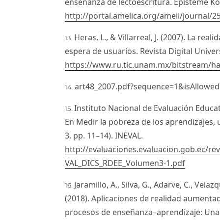
enseñanza de lectoescritura. Episteme Koi
http://portal.amelica.org/ameli/journal
Heras, L., & Villarreal, J. (2007). La r
espera de usuarios. Revista Digital Universi
https://www.ru.tic.unam.mx/bitstream/h
art48_2007.pdf?sequence=1&isAllowed
Instituto Nacional de Evaluación Educat
En Medir la pobreza de los aprendizajes, 
3, pp. 11–14). INEVAL.
http://evaluaciones.evaluacion.gob.ec/r
VAL_DICS_RDEE_Volumen3-1.pdf
Jaramillo, A., Silva, G., Adarve, C., Vela
(2018). Aplicaciones de realidad aumenta
procesos de enseñanza–aprendizaje: Una r