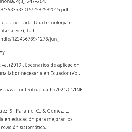
nonia, 4(8), 247–264.
/258/2582582015/2582582015.pdf
ealidad aumentada: Una tecnología en
taria, 5(7), 1–9.
andle/123456789/1278/jun_
=y
iva. (2019). Escenarios de aplicación.
una labor necesaria en Ecuador (Vol.
evista/wpcontent/uploads/2021/01/INE
zquez, S., Paramo, C., & Gómez, L.
da en educación para mejorar los
evisión sistemática.