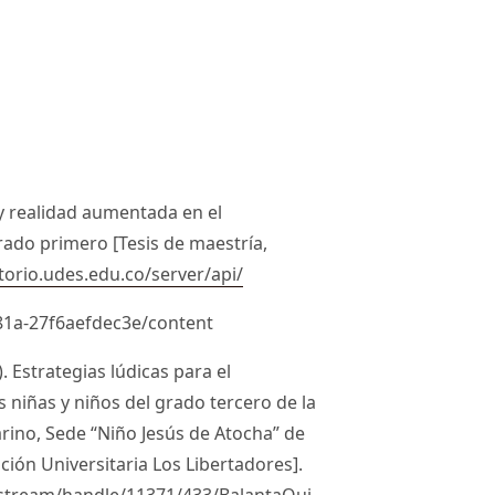
a y realidad aumentada en el
grado primero [Tesis de maestría,
itorio.udes.edu.co/server/api/
81a-27f6aefdec3e/content
). Estrategias lúdicas para el
as niñas y niños del grado tercero de la
arino, Sede “Niño Jesús de Atocha” de
ación Universitaria Los Libertadores].
itstream/handle/11371/433/BalantaQui