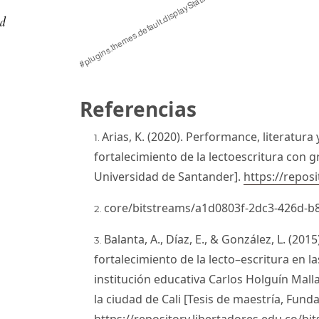
s
ad
Referencias
Arias, K. (2020). Performance, literatur
fortalecimiento de la lectoescritura con 
Universidad de Santander].
https://repos
core/bitstreams/a1d0803f-2dc3-426d-b
Balanta, A., Díaz, E., & González, L. (2015
fortalecimiento de la lecto–escritura en l
institución educativa Carlos Holguín Mall
la ciudad de Cali [Tesis de maestría, Fund
https://repository.libertadores.edu.co/b