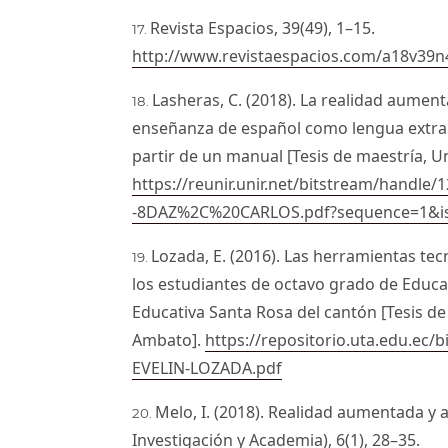
Revista Espacios, 39(49), 1–15.
http://www.revistaespacios.com/a18v39
Lasheras, C. (2018). La realidad aumen
enseñanza de español como lengua extran
partir de un manual [Tesis de maestría, Un
https://reunir.unir.net/bitstream/han
-8DAZ%2C%20CARLOS.pdf?sequence=1&i
Lozada, E. (2016). Las herramientas te
los estudiantes de octavo grado de Educa
Educativa Santa Rosa del cantón [Tesis de
Ambato].
https://repositorio.uta.edu.ec
EVELIN-LOZADA.pdf
Melo, I. (2018). Realidad aumentada y a
Investigación y Academia), 6(1), 28–35.