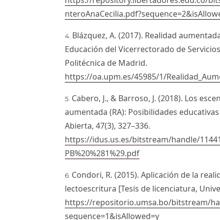
nteroAnaCecilia.pdf?sequence=2&isAllow
Blázquez, A. (2017). Realidad aumentad
Educación del Vicerrectorado de Servicio
Politécnica de Madrid.
https://oa.upm.es/45985/1/Realidad_Aum
Cabero, J., & Barroso, J. (2018). Los esc
aumentada (RA): Posibilidades educativas 
Abierta, 47(3), 327–336.
https://idus.us.es/bitstream/handle/114
PB%20%281%29.pdf
Condori, R. (2015). Aplicación de la rea
lectoescritura [Tesis de licenciatura, Uni
https://repositorio.umsa.bo/bitstream/h
sequence=1&isAllowed=y