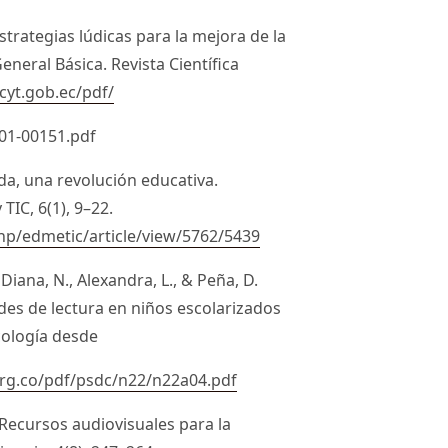
strategias lúdicas para la mejora de la
neral Básica. Revista Científica
scyt.gob.ec/pdf/
-01-00151.pdf
da, una revolución educativa.
TIC, 6(1), 9–22.
hp/edmetic/article/view/5762/5439
 Diana, N., Alexandra, L., & Peña, D.
ades de lectura en niños escolarizados
cología desde
org.co/pdf/psdc/n22/n22a04.pdf
). Recursos audiovisuales para la