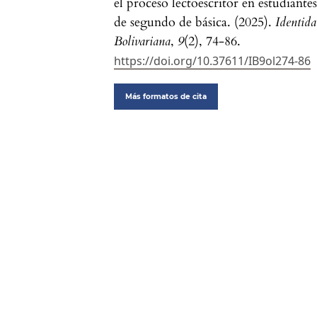
el proceso lectoescritor en estudiante
de segundo de básica. (2025).
Identid
Bolivariana
,
9
(2), 74-86.
https://doi.org/10.37611/IB9ol274-86
Más formatos de cita