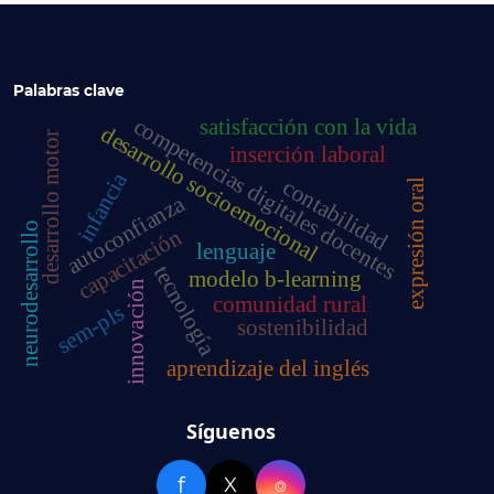
Palabras clave
competencias digitales docentes
satisfacción con la vida
desarrollo socioemocional
desarrollo motor
inserción laboral
infancia
contabilidad
expresión oral
autoconfianza
neurodesarrollo
capacitación
lenguaje
tecnología
modelo b-learning
innovación
comunidad rural
sem-pls
sostenibilidad
aprendizaje del inglés
Síguenos
f
X
⌾