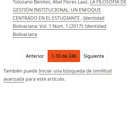
Tolozano Benites, Abel Flores Laaz,
LA FILOSOFIA DE
GESTIÓN INSTITUCIONAL: UN ENFOQUE
CENTRADO EN EL ESTUDIANTE
,
Identidad
Bolivariana: Vol. 1 Núm. 1 (2017): Identidad
Bolivariana
##issue.pagination##
Anterior
1-10 de 246
Siguiente
También puede
Iniciar una búsqueda de similitud
avanzada
para este artículo.