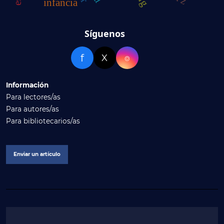
infancia
Síguenos
f
X
⌾
Información
Para lectores/as
Para autores/as
Para bibliotecarios/as
Enviar un artículo