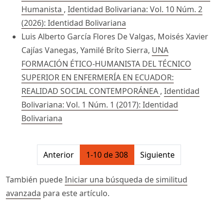
Humanista
,
Identidad Bolivariana: Vol. 10 Núm. 2
(2026): Identidad Bolivariana
Luis Alberto García Flores De Valgas, Moisés Xavier
Cajías Vanegas, Yamilé Bríto Sierra,
UNA
FORMACIÓN ÉTICO-HUMANISTA DEL TÉCNICO
SUPERIOR EN ENFERMERÍA EN ECUADOR:
REALIDAD SOCIAL CONTEMPORÁNEA
,
Identidad
Bolivariana: Vol. 1 Núm. 1 (2017): Identidad
Bolivariana
##issue.pagination##
Anterior
1-10 de 308
Siguiente
También puede
Iniciar una búsqueda de similitud
avanzada
para este artículo.