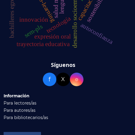
modelo b-learning
desarrollo socioemocional
bachilleres egresados
salud mental
sostenibilidad
capacitación
lenguaje
tecnología
innovación
autoconfianza
sem-pls
expresión oral
trayectoria educativa
Síguenos
f
X
⌾
Información
Para lectores/as
Para autores/as
Para bibliotecarios/as