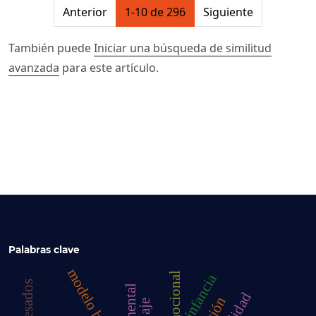
##issue.pagination##
Anterior
1-10 de 296
Siguiente
También puede
Iniciar una búsqueda de similitud
avanzada
para este artículo.
Palabras clave
infancia