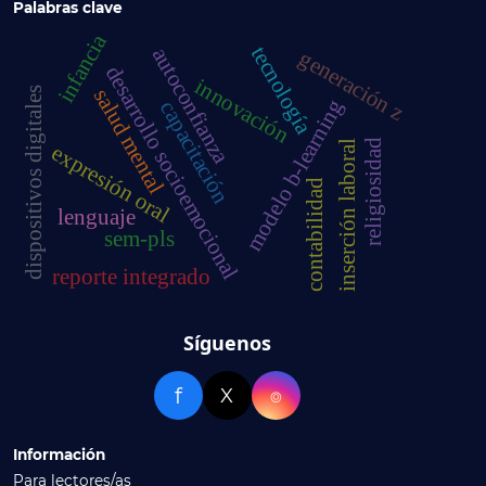
Palabras clave
infancia
tecnología
autoconfianza
generación z
desarrollo socioemocional
innovación
dispositivos digitales
salud mental
modelo b-learning
capacitación
religiosidad
inserción laboral
expresión oral
contabilidad
lenguaje
sem-pls
reporte integrado
Síguenos
f
X
⌾
Información
Para lectores/as