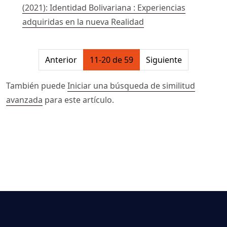
(2021): Identidad Bolivariana : Experiencias
adquiridas en la nueva Realidad
##issue.pagination##
Anterior
11-20 de 59
Siguiente
También puede
Iniciar una búsqueda de similitud
avanzada
para este artículo.