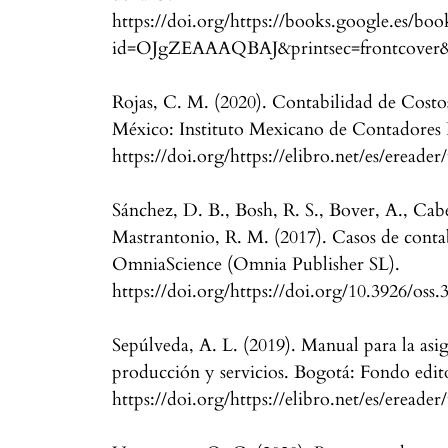
https://doi.org/https://books.google.es/boo
id=OJgZEAAAQBAJ&printsec=frontcover&h
Rojas, C. M. (2020). Contabilidad de Costo
México: Instituto Mexicano de Contadores 
https://doi.org/https://elibro.net/es/ereade
Sánchez, D. B., Bosh, R. S., Bover, A., Cabel
Mastrantonio, R. M. (2017). Casos de cont
OmniaScience (Omnia Publisher SL).
https://doi.org/https://doi.org/10.3926/oss.
Sepúlveda, A. L. (2019). Manual para la asi
producción y servicios. Bogotá: Fondo edit
https://doi.org/https://elibro.net/es/ereade