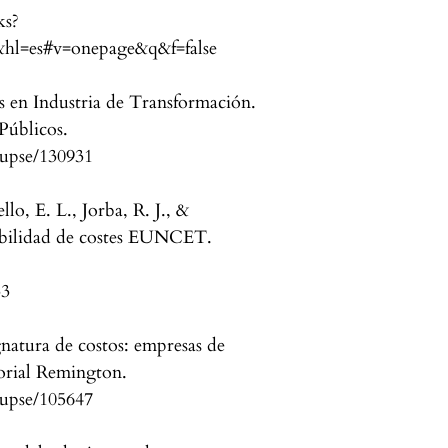
ks?
l=es#v=onepage&q&f=false
s en Industria de Transformación.
Públicos.
r/upse/130931
lo, E. L., Jorba, R. J., &
abilidad de costes EUNCET.
33
gnatura de costos: empresas de
orial Remington.
r/upse/105647