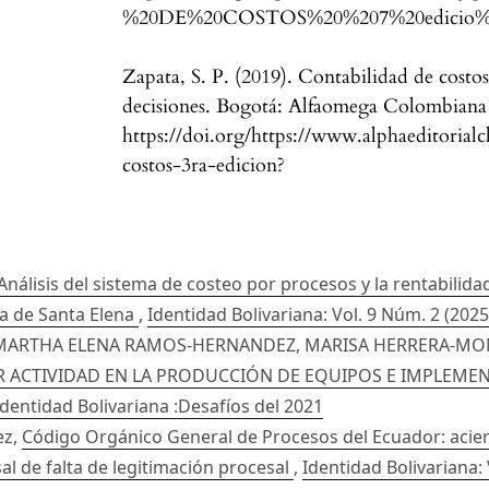
%20DE%20COSTOS%20%207%20edicio%
Zapata, S. P. (2019). Contabilidad de costo
decisiones. Bogotá: Alfaomega Colombiana
https://doi.org/https://www.alphaeditorial
costos-3ra-edicion?
Análisis del sistema de costeo por procesos y la rentabili
ia de Santa Elena
,
Identidad Bolivariana: Vol. 9 Núm. 2 (2025
MARTHA ELENA RAMOS-HERNANDEZ, MARISA HERRERA-MO
R ACTIVIDAD EN LA PRODUCCIÓN DE EQUIPOS E IMPLEME
 Identidad Bolivariana :Desafíos del 2021
ez,
Código Orgánico General de Procesos del Ecuador: aciert
al de falta de legitimación procesal
,
Identidad Bolivariana: 