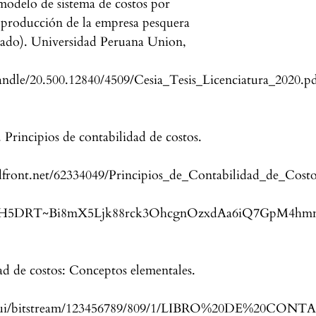
modelo de sistema de costos por
e producción de la empresa pesquera
rado). Universidad Peruana Union,
handle/20.500.12840/4509/Cesia_Tesis_Licenciatura_2020.pd
 Principios de contabilidad de costos.
oudfront.net/62334049/Principios_de_Contabilidad_de_Co
7ANH5DRT~Bi8mX5Ljk88rck3OhcgnOzxdAa6iQ7GpM4h
ad de costos: Conceptos elementales.
80/jspui/bitstream/123456789/809/1/LIBRO%20DE%20CON