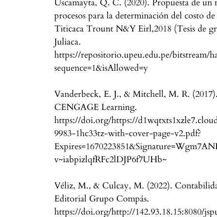
Uscamayta, Q. C. (2020). Propuesta de un 
procesos para la determinación del costo d
Titicaca Trount N&Y Eirl,2018 (Tesis de g
Juliaca.
https://repositorio.upeu.edu.pe/bitstream/
sequence=1&isAllowed=y
Vanderbeck, E. J., & Mitchell, M. R. (2017).
CENGAGE Learning.
https://doi.org/https://d1wqtxts1xzle7.cl
9983-1hc33tz-with-cover-page-v2.pdf?
Expires=1670223851&Signature=Wgm
v~iabpizlqfRFc2lDJP6f7UHb~
Véliz, M., & Culcay, M. (2022). Contabilid
Editorial Grupo Compás.
https://doi.org/http://142.93.18.15:80