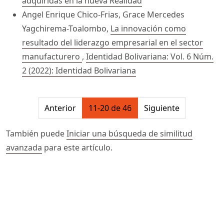
adquiridas en la nueva Realidad
Angel Enrique Chico-Frias, Grace Mercedes
Yagchirema-Toalombo,
La innovación como
resultado del liderazgo empresarial en el sector
manufacturero
,
Identidad Bolivariana: Vol. 6 Núm.
2 (2022): Identidad Bolivariana
##issue.pagination##
Anterior
11-20 de 46
Siguiente
También puede
Iniciar una búsqueda de similitud
avanzada
para este artículo.