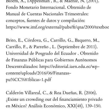
Bloem, A., Dippelsman , R., & Maehle, N. (2001).
Fondo Monetario Internacional. Obtenido de
Manual de Cuentas Nacionales Trimestrales:
conceptos, fuentes de datos y compilación:
https://www.imf.org/external/pubs/ft/qna/2000/textboo
Brito, E., Córdova, G., Carrillo, G., Baquero, M.,
Carrillo, F., & Parreño , L. (Septiembre de 2011).
Universidad de Posgrado del Ecuador . Obtenido
de Finanzas Públicas para Gobiernos Autónomos
Descentralizados: https://editorial.iaen.edu.ec/wp-
content/uploads/2016/06/Finanzas-
pu%CC%81blicas-1.pdf
Calderón Villareal, C., & Roa Dueñas, R. (2006).
¿Existe un crowding out del financiamiento privado
en México? Análisis Económico, XXI(48), 139-150.