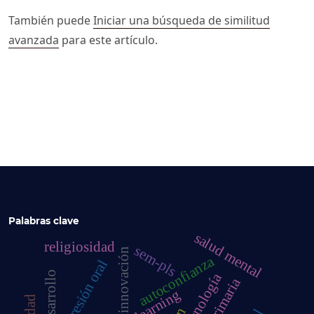
También puede
Iniciar una búsqueda de similitud
avanzada
para este artículo.
Palabras clave
salud mental
religiosidad
sem-pls
innovación
autoconfianza
expresión oral
tecnología