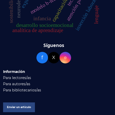
neurodesarrollo
atención primaria
modelo b-learning
sostenibilidad
capacitación
inserción laboral
lenguaje
infancia
desarrollo socioemocional
analítica de aprendizaje
Síguenos
f
X
⌾
Información
Para lectores/as
Para autores/as
Para bibliotecarios/as
Enviar un artículo