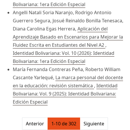
Bolivariana: 1era Edición Especial
Angelli Natali Soria Naranjo, Rodrigo Antonio
Guerrero Segura, Josué Reinaldo Bonilla Tenesaca,
Diana Carolina Egas Herrera,
Aplicación del
Aprendizaje Basado en Escenarios para Mejorar la
Fluidez Escrita en Estudiantes del Nivel A2
,
Identidad Bolivariana: Vol. 10 (2026): Identidad
Bolivariana: 1era Edición Especial
María Fernanda Contreras Peña, Roberto William
Cascante Yarlequé,
La marca personal del docente
en la educación: revisión sistemática
,
Identidad
Bolivariana: Vol. 9 (2025): Identidad Bolivariana:
Edición Especial
##issue.pagination##
Anterior
1-10 de 302
Siguiente