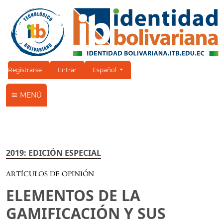
Cambiar el idioma. El idioma actual es:
Registrarse
Entrar
Español
MENÚ
2019: EDICIÓN ESPECIAL
ARTÍCULOS DE OPINIÓN
ELEMENTOS DE LA
GAMIFICACIÓN Y SUS