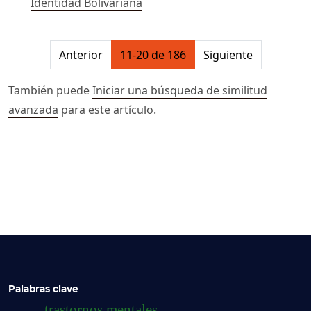
Identidad Bolivariana
##issue.pagination##
Anterior
11-20 de 186
Siguiente
También puede
Iniciar una búsqueda de similitud
avanzada
para este artículo.
Palabras clave
trastornos mentales