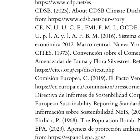
https://www.cdp.net/es
CDSB. (2023). About CDSB Climate Disclos
from https://www.cdsb.net/our-story
CE, N. U. U. C. E., FMI, F. M. I., OCDE, 
U. p. l. A. y. l. A. F. B. M. (2016). Sistema
económica 2012. Marco central. Nueva Yo
CITES. (1973). Convención sobre el Comerc
Amenazadas de Fauna y Flora Silvestres. Re
https://cites.org/esp/disc/text.php
Comisión Europea, C. (2019). El Pacto Ver
https://ec.europa.eu/commission/presscorne
Directiva de Informes de Sostenbilidad Co
European Sustainability Reporting Standa
Información sobre Sostenibilidad NEIS, (20
Ehrlich, P. (1968). The Population Bomb.
EPA. (2023). Agencia de protección ambient
from https://espanol.epa.gov/