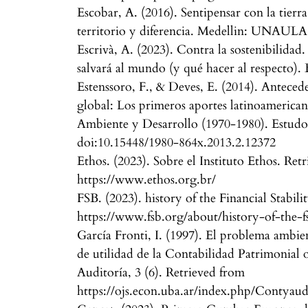
Escobar, A. (2016). Sentipensar con la tierra
territorio y diferencia. Medellin: UNAULA
Escrivà, A. (2023). Contra la sostenibilidad.
salvará al mundo (y qué hacer al respecto).
Estenssoro, F., & Deves, E. (2014). Antecede
global: Los primeros aportes latinoamerica
Ambiente y Desarrollo (1970-1980). Estudo
doi:10.15448/1980-864x.2013.2.12372
Ethos. (2023). Sobre el Instituto Ethos. Ret
https://www.ethos.org.br/
FSB. (2023). history of the Financial Stabi
https://www.fsb.org/about/history-of-the-f
García Fronti, I. (1997). El problema ambie
de utilidad de la Contabilidad Patrimonial 
Auditoría, 3 (6). Retrieved from
https://ojs.econ.uba.ar/index.php/Contyaud