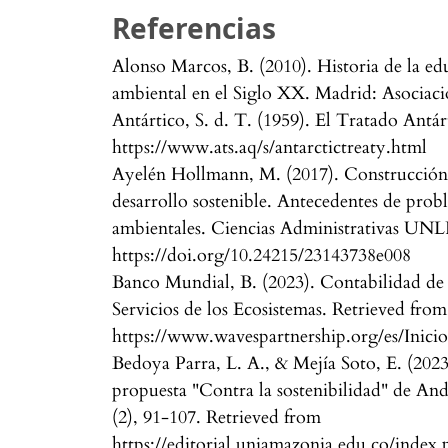
Referencias
Alonso Marcos, B. (2010). Historia de la e
ambiental en el Siglo XX. Madrid: Asociac
Antártico, S. d. T. (1959). El Tratado Antá
https://www.ats.aq/s/antarctictreaty.html
Ayelén Hollmann, M. (2017). Construcción h
desarrollo sostenible. Antecedentes de pro
ambientales. Ciencias Administrativas UNLP
https://doi.org/10.24215/23143738e008
Banco Mundial, B. (2023). Contabilidad de 
Servicios de los Ecosistemas. Retrieved from
https://www.wavespartnership.org/es/Inici
Bedoya Parra, L. A., & Mejía Soto, E. (2023)
propuesta "Contra la sostenibilidad" de A
(2), 91-107. Retrieved from
https://editorial.uniamazonia.edu.co/index.