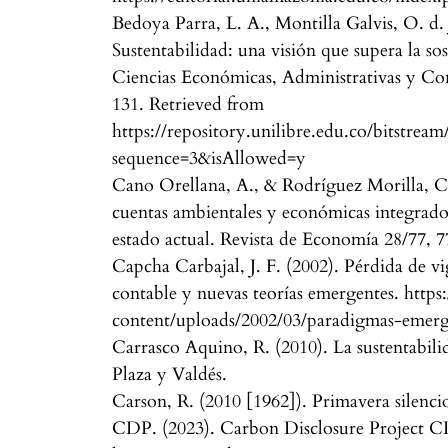
Bedoya Parra, L. A., Montilla Galvis, O. d. 
Sustentabilidad: una visión que supera la so
Ciencias Económicas, Administrativas y Con
131. Retrieved from
https://repository.unilibre.edu.co/b
sequence=3&isAllowed=y
Cano Orellana, A., & Rodríguez Morilla, C.
cuentas ambientales y económicas integrado
estado actual. Revista de Economía 28/77, 7
Capcha Carbajal, J. F. (2002). Pérdida de v
contable y nuevas teorías emergentes. http
content/uploads/2002/03/paradigmas-emerge
Carrasco Aquino, R. (2010). La sustentabilid
Plaza y Valdés.
Carson, R. (2010 [1962]). Primavera silenci
CDP. (2023). Carbon Disclosure Project C