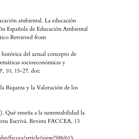
ducación ambiental. La educación
ión Española de Educación Ambiental
rtico Retrieved from
istórica del actual concepto de
blemáticas socioeconómicas y
, 10, 15-27. doi:
la Riqueza y la Valoración de los
o
. Qué enseña a la sustentabilidad la
ndreu Escrivá. Revista FACCEA, 13
php/faccea/article/view/598/615