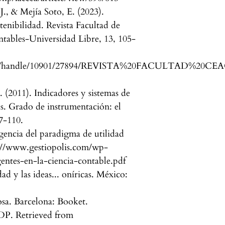
J., & Mejía Soto, E. (2023).
stenibilidad. Revista Facultad de
tables-Universidad Libre, 13, 105-
itstream/handle/10901/27894/REVISTA%20FACULTAD%20
 (2011). Indicadores y sistemas de
s. Grado de instrumentación: el
7-110.
igencia del paradigma de utilidad
s://www.gestiopolis.com/wp-
ntes-en-la-ciencia-contable.pdf
ad y las ideas... oníricas. México:
osa. Barcelona: Booket.
DP. Retrieved from