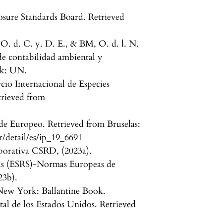
ure Standards Board. Retrieved
O. d. C. y. D. E., & BM, O. d. l. N.
 de contabilidad ambiental y
rk: UN.
io Internacional de Especies
trieved from
de Europeo. Retrieved from Bruselas:
r/detail/es/ip_19_6691
rporativa CSRD, (2023a).
rds (ESRS)-Normas Europeas de
23b).
 New York: Ballantine Book.
al de los Estados Unidos. Retrieved