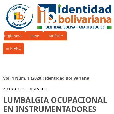
Cambiar el idioma. El idioma actual es:
Registrarse
Entrar
Español
MENÚ
Vol. 4 Núm. 1 (2020): Identidad Bolivariana
ARTÍCULOS ORIGINALES
LUMBALGIA OCUPACIONAL
EN INSTRUMENTADORES