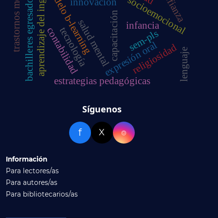
desarrollo socioemocional
trastornos mentales
modelo b-learning
aprendizaje del inglés
bachilleres egresados
innovación
capacitación
salud mental
infancia
tecnología
contabilidad
sem-pls
expresión oral
religiosidad
lenguaje
estrategias pedagógicas
Síguenos
f
X
⌾
Información
Para lectores/as
Para autores/as
Para bibliotecarios/as