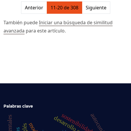
##issue.pagination##
Anterior
11-20 de 308
Siguiente
También puede
Iniciar una búsqueda de similitud
avanzada
para este artículo.
Palabras clave
sostenibilidad
autoconfianza