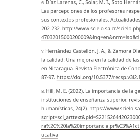
Díaz Larenas, C., Solar, M. I., Soto Herná
Las percepciones de los profesores respec
sus contextos profesionales. Actualidades
202-232.
http://www.scielo.sa.cr/scielo.p
47032015000200009&lng=en&nrm=iso&tl
Hernández Castellón, J. A., & Zamora Día
la calidad: Una mejora en la calidad de la
en Nicaragua. Revista Electrónica de Cono
87-97.
https://doi.org/10.5377/recsp.v3i2
Hill, M. E. (2022). La importancia de la 
instituciones de enseñanza superior. revis
humanísticas, 24(2).
https://www.scielo.sa
script=sci_arttext&pid=S2215264420230
ra%2C%20la%20importancia,pr%C3%A1c
ucativa