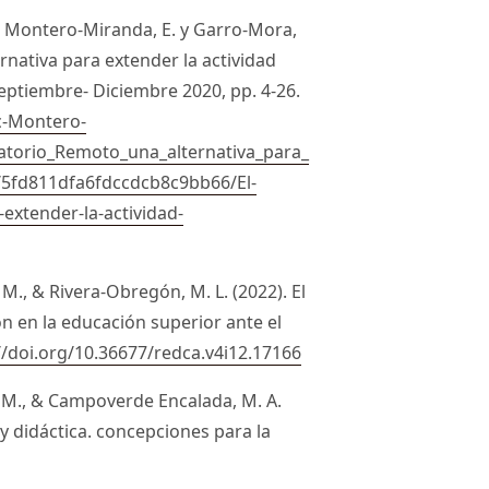
N., Montero-Miranda, E. y Garro-Mora,
rnativa para extender la actividad
eptiembre- Diciembre 2020, pp. 4-26.
ic-Montero-
atorio_Remoto_una_alternativa_para_
s/5fd811dfa6fdccdcb8c9bb66/El-
extender-la-actividad-
M., & Rivera-Obregón, M. L. (2022). El
n en la educación superior ante el
//doi.org/10.36677/redca.v4i12.17166
B. M., & Campoverde Encalada, M. A.
y didáctica. concepciones para la