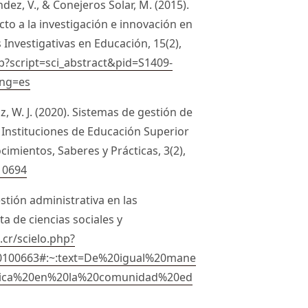
ndez, V., & Conejeros Solar, M. (2015).
to a la investigación e innovación en
 Investigativas en Educación, 15(2),
hp?script=sci_abstract&pid=S1409-
ng=es
z, W. J. (2020). Sistemas de gestión de
s Instituciones de Educación Superior
cimientos, Saberes y Prácticas, 3(2),
.10694
gestión administrativa en las
ta de ciencias sociales y
.cr/scielo.php?
00100663#:~:text=De%20igual%20mane
tica%20en%20la%20comunidad%20ed