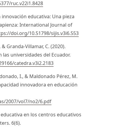
5377/ruc.v22i1.8428
la innovación educativa: Una pieza
Sapienza: International Journal of
tps://doi.org/10.51798/sijis.v3i6.553
, & Granda-Villamar, C. (2020).
n las universidades del Ecuador.
.29166/catedra.v3i2.2183
donado, I., & Maldonado Pérez, M.
capacidad innovadora en educación
ias/2007/vol7/no2/6.pdf
n educativa en los centros educativos
ers. 6(6).